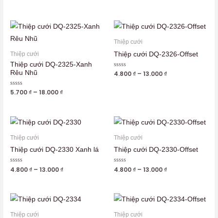
xếp
sao
hạng
0
5
sao
Thiệp cưới
Thiệp cưới DQ-2326-Offset
Thiệp cưới
Thiệp cưới DQ-2325-Xanh
Rêu Nhũ
Được
4.800
₫
–
13.000
₫
xếp
hạng
0
Được
5.700
₫
–
18.000
₫
5
xếp
sao
hạng
0
5
sao
Thiệp cưới
Thiệp cưới
Thiệp cưới DQ-2330 Xanh lá
Thiệp cưới DQ-2330-Offset
Được
4.800
₫
–
13.000
₫
Được
4.800
₫
–
13.000
₫
xếp
xếp
hạng
hạng
0
0
5
5
sao
sao
Thiệp cưới
Thiệp cưới