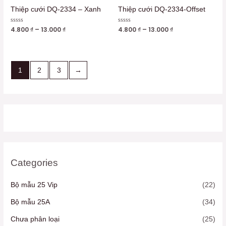
Thiệp cưới DQ-2334 – Xanh
Thiệp cưới DQ-2334-Offset
Được
4.800
₫
–
13.000
₫
Được
4.800
₫
–
13.000
₫
xếp
xếp
hạng
hạng
0
0
5
5
sao
sao
1
2
3
→
Categories
Bộ mẫu 25 Vip
(22)
Bộ mẫu 25A
(34)
Chưa phân loại
(25)