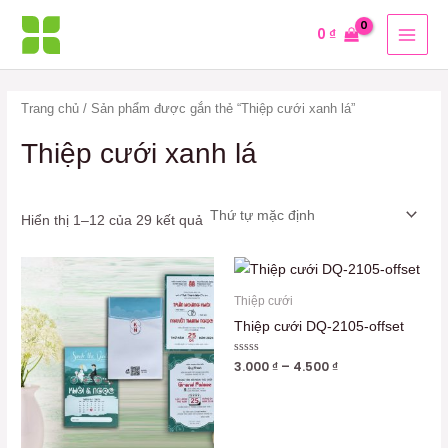
Nhảy
MAI
0
₫
tới
MEN
nội
dung
Trang chủ
/ Sản phẩm được gắn thẻ “Thiệp cưới xanh lá”
Thiệp cưới xanh lá
Hiển thị 1–12 của 29 kết quả
Thiệp cưới
Thiệp cưới DQ-2105-offset
Được
3.000
₫
–
4.500
₫
xếp
hạng
0
5
sao