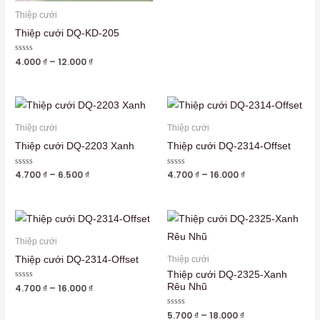
Thiệp cưới
Thiệp cưới DQ-KD-205
Được
4.000
₫
–
12.000
₫
xếp
hạng
0
5
sao
Thiệp cưới
Thiệp cưới
Thiệp cưới DQ-2203 Xanh
Thiệp cưới DQ-2314-Offset
Được
4.700
₫
–
6.500
₫
Được
4.700
₫
–
16.000
₫
xếp
xếp
hạng
hạng
0
0
5
5
sao
sao
Thiệp cưới
Thiệp cưới DQ-2314-Offset
Thiệp cưới
Thiệp cưới DQ-2325-Xanh
Rêu Nhũ
Được
4.700
₫
–
16.000
₫
xếp
hạng
0
Được
5.700
₫
–
18.000
₫
5