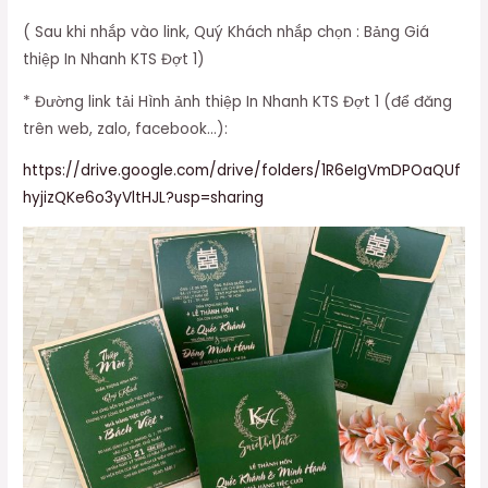
( Sau khi nhắp vào link, Quý Khách nhắp chọn : Bảng Giá
thiệp In Nhanh KTS Đợt 1)
* Đường link tải Hình ảnh thiệp In Nhanh KTS Đợt 1 (để đăng
trên web, zalo, facebook…):
https://drive.google.com/drive/folders/1R6eIgVmDPOaQUf
hyjizQKe6o3yVltHJL?usp=sharing