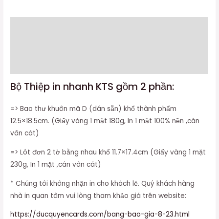
Mô tả
Thông tin bổ sung
Đánh giá (0)
Bộ Thiệp in nhanh KTS gồm 2 phần:
=> Bao thư khuôn mã D (dán sẵn) khổ thành phẩm
12.5×18.5cm. (Giấy vàng 1 mặt 180g, In 1 mặt 100% nền ,cán
vân cát)
=> Lót đơn 2 tờ bằng nhau khổ 11.7×17.4cm (Giấy vàng 1 mặt
230g, In 1 mặt ,cán vân cát)
* Chúng tôi không nhận in cho khách lẻ. Quý khách hàng
nhà in quan tâm vui lòng tham khảo giá trên website:
https://ducquyencards.com/bang-bao-gia-8-23.html