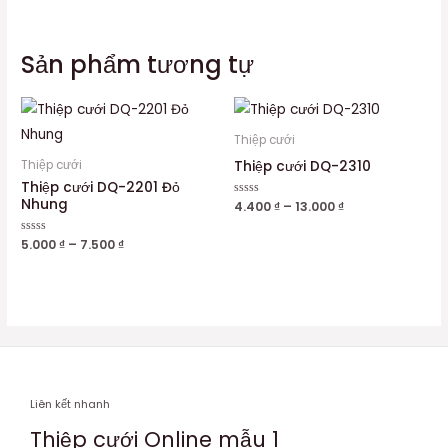
Sản phẩm tương tự
Thiệp cưới
Thiệp cưới DQ-2310
Thiệp cưới
Thiệp cưới DQ-2201 Đỏ
Nhung
Được
4.400
₫
–
13.000
₫
xếp
hạng
0
Được
5.000
₫
–
7.500
₫
5
xếp
sao
hạng
0
5
sao
Liên kết nhanh
Thiệp cưới Online mẫu 1