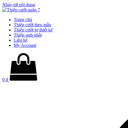
Nhảy tới nội dung
Trang chủ
Thiệp cưới theo mẫu
Thiệp cưới tự thiết kế
Thiệp sinh nhật
Liên hệ
My Account
0
₫