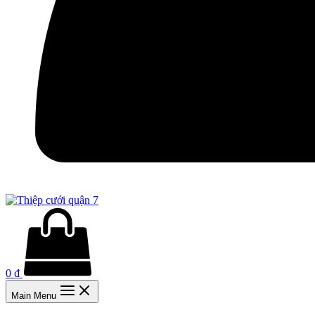
0
₫
Main Menu