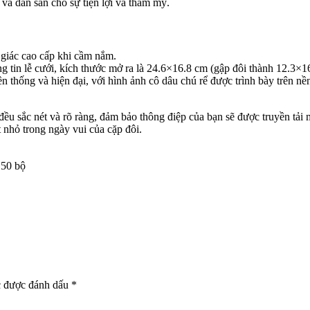
à dán sẵn cho sự tiện lợi và thẩm mỹ.
iác cao cấp khi cầm nắm.
ông tin lễ cưới, kích thước mở ra là 24.6×16.8 cm (gập đôi thành 12.3×1
ền thống và hiện đại, với hình ảnh cô dâu chú rể được trình bày trên n
ết đều sắc nét và rõ ràng, đảm bảo thông điệp của bạn sẽ được truyền t
t nhỏ trong ngày vui của cặp đôi.
 50 bộ
c được đánh dấu
*