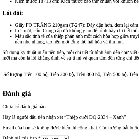
Kích thước 18×13 cm: Kích thước bao thư chuẩn với khuôn bế v
Lót đôi:
Giấy FO TRẮNG 210gsm (T-247): Dày dặn hơn, đem lại cảm g
In 2 mặt, cấn: Cung cấp đủ không gian để trình bày chi tiết th
Màu sắc tinh tế của thiệp phản ánh một cách hòa hợp giữa truy
nền nhẹ nhàng, tạo nên một tổng thể hài hòa và thu hút.
Sử dụng kỹ thuật in ấn tiên tiến, mỗi chi tiết từ hình ảnh đến chữ vi
mời mà còn là lời khẳng định về sự tỉ mỉ và quan tâm đến từng chi tiế
Số lượng
Trên 100 bộ, Trên 200 bộ, Trên 300 bộ, Trên 500 bộ, Trên
Đánh giá
Chưa có đánh giá nào.
Hãy là người đầu tiên nhận xét “Thiệp cưới DQ-2334 – Xanh”
Email của bạn sẽ không được hiển thị công khai.
Các trường bắt buộ
Đánh giá của bạn
*