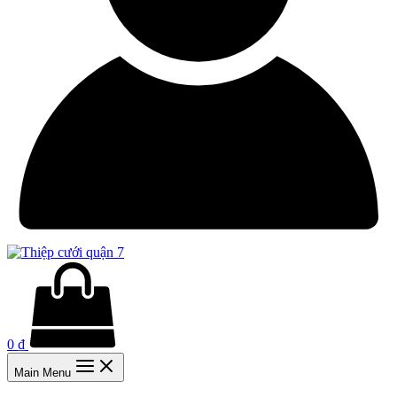
0
₫
Main Menu