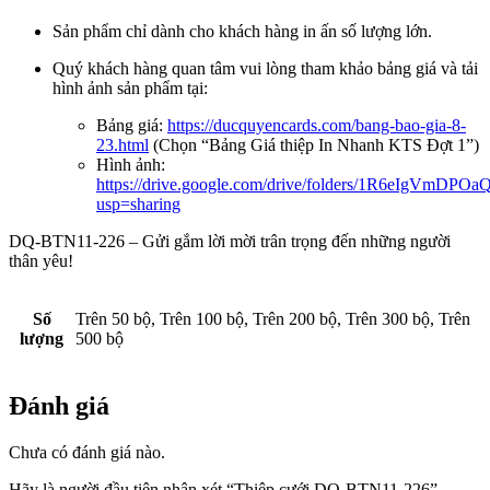
Sản phẩm chỉ dành cho khách hàng in ấn số lượng lớn.
Quý khách hàng quan tâm vui lòng tham khảo bảng giá và tải
hình ảnh sản phẩm tại:
Bảng giá:
https://ducquyencards.com/bang-bao-gia-8-
23.html
(Chọn “Bảng Giá thiệp In Nhanh KTS Đợt 1”)
Hình ảnh:
https://drive.google.com/drive/folders/1R6eIgVmDP
usp=sharing
DQ-BTN11-226 – Gửi gắm lời mời trân trọng đến những người
thân yêu!
Số
Trên 50 bộ, Trên 100 bộ, Trên 200 bộ, Trên 300 bộ, Trên
lượng
500 bộ
Đánh giá
Chưa có đánh giá nào.
Hãy là người đầu tiên nhận xét “Thiệp cưới DQ-BTN11-226”