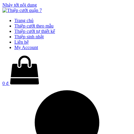
Nhảy tới nội dung
Trang chủ
Thiệp cưới theo mẫu
Thiệp cưới tự thiết kế
Thiệp sinh nhật
Liên hệ
My Account
0
₫