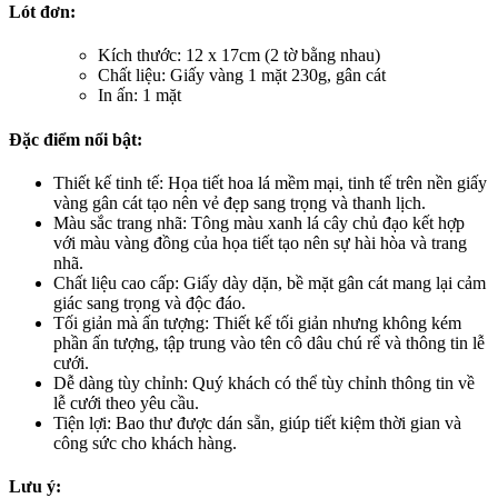
Lót đơn:
Kích thước: 12 x 17cm (2 tờ bằng nhau)
Chất liệu: Giấy vàng 1 mặt 230g, gân cát
In ấn: 1 mặt
Đặc điểm nổi bật:
Thiết kế tinh tế: Họa tiết hoa lá mềm mại, tinh tế trên nền giấy
vàng gân cát tạo nên vẻ đẹp sang trọng và thanh lịch.
Màu sắc trang nhã: Tông màu xanh lá cây chủ đạo kết hợp
với màu vàng đồng của họa tiết tạo nên sự hài hòa và trang
nhã.
Chất liệu cao cấp: Giấy dày dặn, bề mặt gân cát mang lại cảm
giác sang trọng và độc đáo.
Tối giản mà ấn tượng: Thiết kế tối giản nhưng không kém
phần ấn tượng, tập trung vào tên cô dâu chú rể và thông tin lễ
cưới.
Dễ dàng tùy chỉnh: Quý khách có thể tùy chỉnh thông tin về
lễ cưới theo yêu cầu.
Tiện lợi: Bao thư được dán sẵn, giúp tiết kiệm thời gian và
công sức cho khách hàng.
Lưu ý: