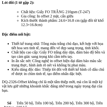
Lót đôi (1 tờ gập 2):
Chất liệu: Giấy FO TRẮNG 210gsm (T-247)
Gia công: In offset 2 mặt, cấn giữa
Kích thước thành phẩm: 24.6×16.8 cm (gập đôi từ khổ
12.3×16.8cm)
Đặc điểm nổi bật:
Thiết kế trang nhã: Tông màu trắng chủ đạo, kết hợp với họa
tiết hoa sen tinh tế, mang đến vẻ đẹp sang trọng, tinh khôi.
Chất liệu cao cấp: Giấy FO trắng dày dặn, đảm bảo độ bền và
tạo cảm giác sang trọng khi cầm trên tay.
In ấn sắc nét: Công nghệ in offset hiện đại đảm bảo màu sắc
trung thực, hình ảnh rõ nét và không bị phai màu.
Kiểu dáng độc đáo: Thiệp lót đôi với thiết kế hình cô dâu chú
rể được in chìm tinh tế, tạo điểm nhấn đặc biệt.
DQ-2326-Offset không chỉ là một tấm thiệp mời, mà còn là một kỷ
vật lưu giữ những khoảnh khắc đáng nhớ trong ngày trọng đại của
bạn.
Số
Trên 50 bộ, Trên 100 bộ, Trên 200 bộ, Trên 300 bộ, Trên