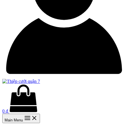
0
₫
Main Menu