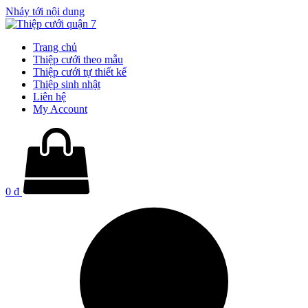
Nhảy tới nội dung
Trang chủ
Thiệp cưới theo mẫu
Thiệp cưới tự thiết kế
Thiệp sinh nhật
Liên hệ
My Account
0
₫