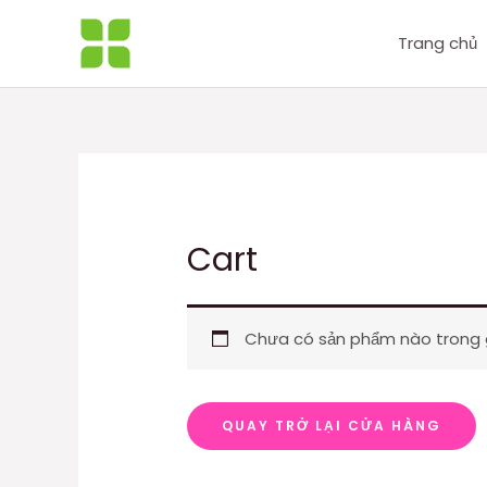
Nhảy
tới
Trang chủ
nội
dung
Cart
Chưa có sản phẩm nào trong g
QUAY TRỞ LẠI CỬA HÀNG