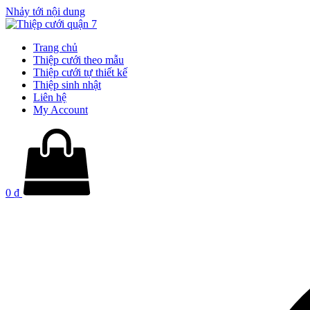
Nhảy tới nội dung
Trang chủ
Thiệp cưới theo mẫu
Thiệp cưới tự thiết kế
Thiệp sinh nhật
Liên hệ
My Account
0
₫