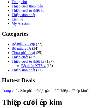
Trang chủ
Thiệp cưới theo mẫu
Thiệp cưới tự thiết kế
Thiệp sinh nhật
Liên hệ
My Account
Categories
Bộ mẫu 25 Vip
(22)
Bộ mẫu 25A
(34)
Chưa phân loại
(25)
Thiệp cưới
(435)
Thiệp cưới tự thiết kế
(137)
Bộ thiệp KTS 4
(18)
Thiệp sinh nhật
(22)
Hottest Deals
Trang chủ
/ Sản phẩm được gắn thẻ “Thiệp cưới ép kim”
Thiệp cưới ép kim