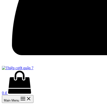
0
₫
Main Menu