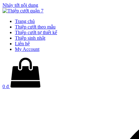
Nhảy tới nội dung
Trang chủ
Thiệp cưới theo mẫu
Thiệp cưới tự thiết kế
Thiệp sinh nhật
Liên hệ
My Account
0
₫