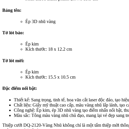
Bảng tên:
Ép 3D nhũ vàng
Tờ lót báo:
Ép kim
Kích thước: 18 x 12.2 cm
Tờ lót mời:
Ép kim
Kích thước: 15.5 x 10.5 cm
Đặc điểm nổi bật:
Thiết kế: Sang trọng, tinh tế, hoa văn cắt laser độc đáo, tạo h
Chất liệu: Giấy mỹ thuật cao cấp, màu vàng nhũ lấp lánh, tạo c
Công nghệ: Ép kim, ép 3D nhũ vàng tạo điểm nhấn nổi bật, thu
Màu sắc: Tông màu vàng nhũ chủ đạo, mang lại vẻ đẹp sang tr
Thiệp cưới DQ-2120-Vàng Nhũ không chỉ là một tấm thiệp mời thông t