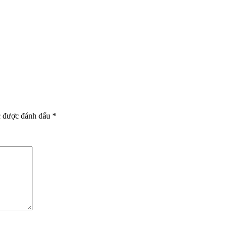
c được đánh dấu
*