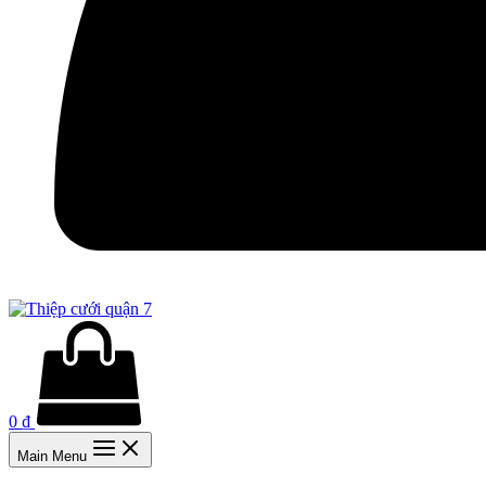
0
₫
Main Menu