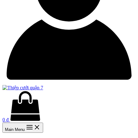
0
₫
Main Menu