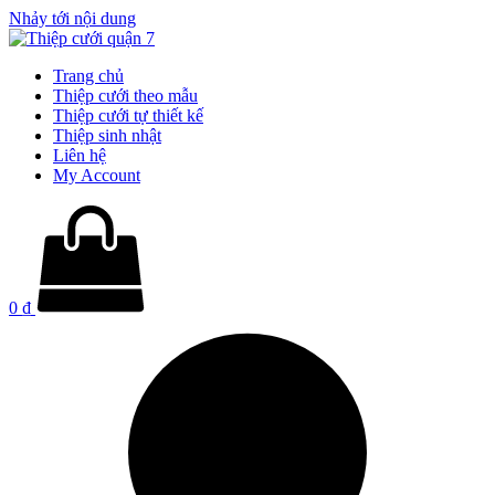
Nhảy tới nội dung
Trang chủ
Thiệp cưới theo mẫu
Thiệp cưới tự thiết kế
Thiệp sinh nhật
Liên hệ
My Account
0
₫