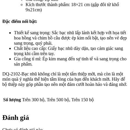
Kích thước thành phẩm: 18×21 cm (gập đôi từ khổ
9x21cm)
Đặc điểm nổi bật:
Thiết kế sang trọng: Sắc bạc nhũ lấp lánh kết hợp với họa tiết
hoa hồng và chim bồ câu được ép kim nổi bật, tạo nên vẻ đẹp
sang trọng, quý phái.
Chất liệu cao cấp: Giấy bạc nhũ dày dặn, tạo cảm giác sang
trọng khi cầm trên tay.
Gia công tỉ mỉ: Ép kim mang đến sự tinh tế và sang trọng cho
sản phẩm.
DQ-2102-Bạc nhũ không chỉ là một tấm thiệp mời, mà còn là một
món quà ý nghĩa thể hiện tấm lòng của bạn đến khách mời. Hãy để
bộ thiệp này góp phần tạo nên một đám cưới hoàn hảo và đáng nhớ.
Số lượng
Trên 300 bộ, Trên 500 bộ, Trên 150 bộ
Đánh giá
Chưa có đánh giá nào.