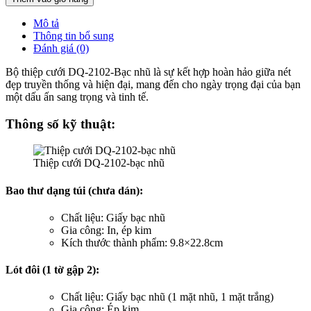
Mô tả
Thông tin bổ sung
Đánh giá (0)
Bộ thiệp cưới DQ-2102-Bạc nhũ là sự kết hợp hoàn hảo giữa nét
đẹp truyền thống và hiện đại, mang đến cho ngày trọng đại của bạn
một dấu ấn sang trọng và tinh tế.
Thông số kỹ thuật:
Thiệp cưới DQ-2102-bạc nhũ
Bao thư dạng túi (chưa dán):
Chất liệu: Giấy bạc nhũ
Gia công: In, ép kim
Kích thước thành phẩm: 9.8×22.8cm
Lót đôi (1 tờ gập 2):
Chất liệu: Giấy bạc nhũ (1 mặt nhũ, 1 mặt trắng)
Gia công: Ép kim