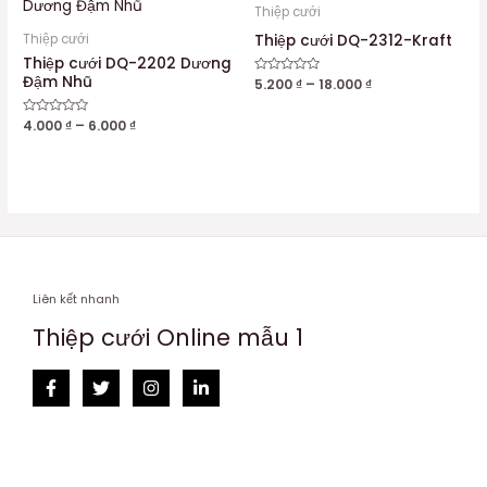
Thiệp cưới
Thiệp cưới DQ-2312-Kraft
Thiệp cưới
Thiệp cưới DQ-2202 Dương
Đậm Nhũ
Được
5.200
₫
–
18.000
₫
xếp
hạng
0
Được
4.000
₫
–
6.000
₫
5
xếp
sao
hạng
0
5
sao
Liên kết nhanh
Thiệp cưới Online mẫu 1