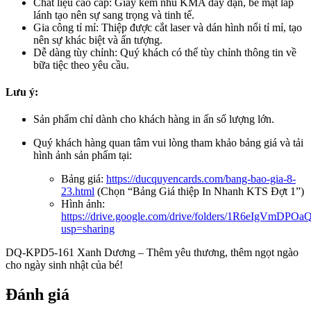
Chất liệu cao cấp: Giấy kem nhũ KMA dày dặn, bề mặt lấp
lánh tạo nên sự sang trọng và tinh tế.
Gia công tỉ mỉ: Thiệp được cắt laser và dán hình nổi tỉ mỉ, tạo
nên sự khác biệt và ấn tượng.
Dễ dàng tùy chỉnh: Quý khách có thể tùy chỉnh thông tin về
bữa tiệc theo yêu cầu.
Lưu ý:
Sản phẩm chỉ dành cho khách hàng in ấn số lượng lớn.
Quý khách hàng quan tâm vui lòng tham khảo bảng giá và tải
hình ảnh sản phẩm tại:
Bảng giá:
https://ducquyencards.com/bang-bao-gia-8-
23.html
(Chọn “Bảng Giá thiệp In Nhanh KTS Đợt 1”)
Hình ảnh:
https://drive.google.com/drive/folders/1R6eIgVmDP
usp=sharing
DQ-KPD5-161 Xanh Dương – Thêm yêu thương, thêm ngọt ngào
cho ngày sinh nhật của bé!
Đánh giá