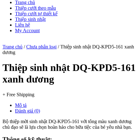
Trang chủ
Thiệp cưới theo mẫu
Thiệp cưới tự thiết kế
Thiệp sinh nhật
Liên hệ
My Account
Trang chủ
/
Chưa phân loại
/ Thiệp sinh nhật DQ-KPD5-161 xanh
dương
Thiệp sinh nhật DQ-KPD5-161
xanh dương
+ Free Shipping
Mô tả
Đánh giá (0)
Bộ thiệp mời sinh nhật DQ-KPD5-161 với tông màu xanh dương
chủ đạo sẽ là lựa chọn hoàn hảo cho bữa tiệc của bé yêu nhà bạn.
Thông số kỹ thuật: