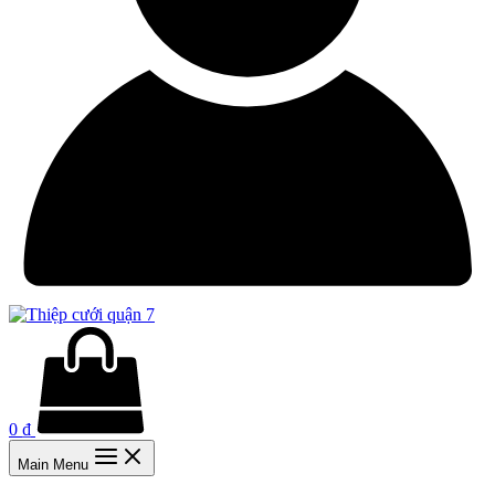
0
₫
Main Menu