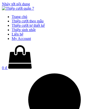
Nhảy tới nội dung
Trang chủ
Thiệp cưới theo mẫu
Thiệp cưới tự thiết kế
Thiệp sinh nhật
Liên hệ
My Account
0
₫