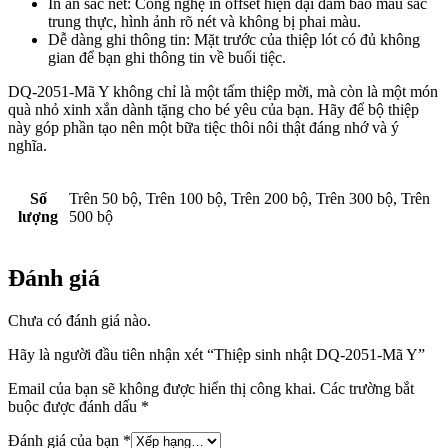
In ấn sắc nét: Công nghệ in offset hiện đại đảm bảo màu sắc
trung thực, hình ảnh rõ nét và không bị phai màu.
Dễ dàng ghi thông tin: Mặt trước của thiệp lót có đủ không
gian để bạn ghi thông tin về buổi tiệc.
DQ-2051-Mã Y không chỉ là một tấm thiệp mời, mà còn là một món
quà nhỏ xinh xắn dành tặng cho bé yêu của bạn. Hãy để bộ thiệp
này góp phần tạo nên một bữa tiệc thôi nôi thật đáng nhớ và ý
nghĩa.
Số
Trên 50 bộ, Trên 100 bộ, Trên 200 bộ, Trên 300 bộ, Trên
lượng
500 bộ
Đánh giá
Chưa có đánh giá nào.
Hãy là người đầu tiên nhận xét “Thiệp sinh nhật DQ-2051-Mã Y”
Email của bạn sẽ không được hiển thị công khai.
Các trường bắt
buộc được đánh dấu
*
Đánh giá của bạn
*