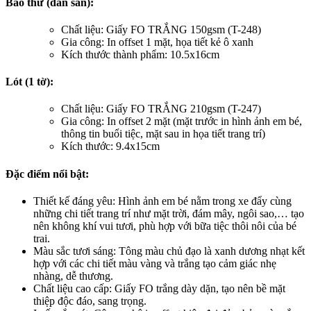
Bao thư (dán sẵn):
Chất liệu: Giấy FO TRẮNG 150gsm (T-248)
Gia công: In offset 1 mặt, họa tiết kẻ ô xanh
Kích thước thành phẩm: 10.5x16cm
Lót (1 tờ):
Chất liệu: Giấy FO TRẮNG 210gsm (T-247)
Gia công: In offset 2 mặt (mặt trước in hình ảnh em bé,
thông tin buổi tiệc, mặt sau in họa tiết trang trí)
Kích thước: 9.4x15cm
Đặc điểm nổi bật:
Thiết kế đáng yêu: Hình ảnh em bé nằm trong xe đẩy cùng
những chi tiết trang trí như mặt trời, đám mây, ngôi sao,… tạo
nên không khí vui tươi, phù hợp với bữa tiệc thôi nôi của bé
trai.
Màu sắc tươi sáng: Tông màu chủ đạo là xanh dương nhạt kết
hợp với các chi tiết màu vàng và trắng tạo cảm giác nhẹ
nhàng, dễ thương.
Chất liệu cao cấp: Giấy FO trắng dày dặn, tạo nên bề mặt
thiệp độc đáo, sang trọng.