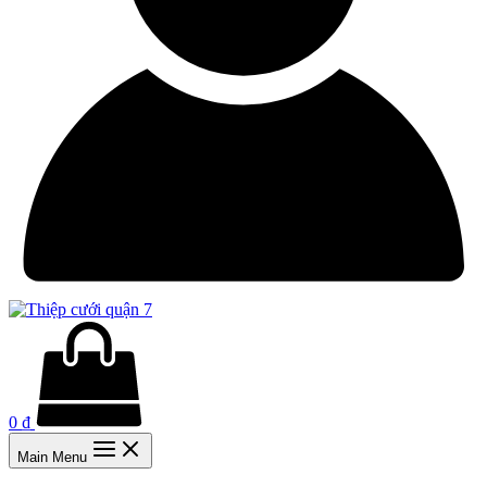
0
₫
Main Menu