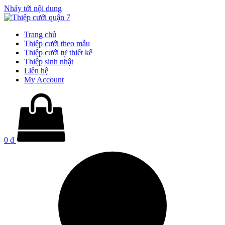
Nhảy tới nội dung
Trang chủ
Thiệp cưới theo mẫu
Thiệp cưới tự thiết kế
Thiệp sinh nhật
Liên hệ
My Account
0
₫