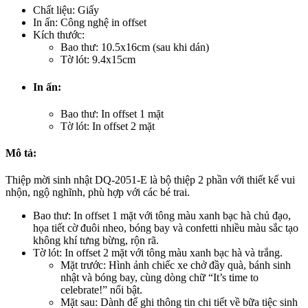
Chất liệu: Giấy
In ấn: Công nghệ in offset
Kích thước:
Bao thư: 10.5x16cm (sau khi dán)
Tờ lót: 9.4x15cm
In ấn:
Bao thư: In offset 1 mặt
Tờ lót: In offset 2 mặt
Mô tả:
Thiệp mời sinh nhật DQ-2051-E là bộ thiệp 2 phần với thiết kế vui
nhộn, ngộ nghĩnh, phù hợp với các bé trai.
Bao thư: In offset 1 mặt với tông màu xanh bạc hà chủ đạo,
họa tiết cờ đuôi nheo, bóng bay và confetti nhiều màu sắc tạo
không khí tưng bừng, rộn rã.
Tờ lót: In offset 2 mặt với tông màu xanh bạc hà và trắng.
Mặt trước: Hình ảnh chiếc xe chở đầy quà, bánh sinh
nhật và bóng bay, cùng dòng chữ “It’s time to
celebrate!” nổi bật.
Mặt sau: Dành để ghi thông tin chi tiết về bữa tiệc sinh