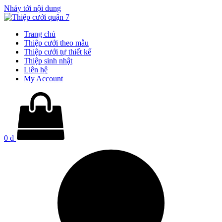
Nhảy tới nội dung
Trang chủ
Thiệp cưới theo mẫu
Thiệp cưới tự thiết kế
Thiệp sinh nhật
Liên hệ
My Account
0
₫