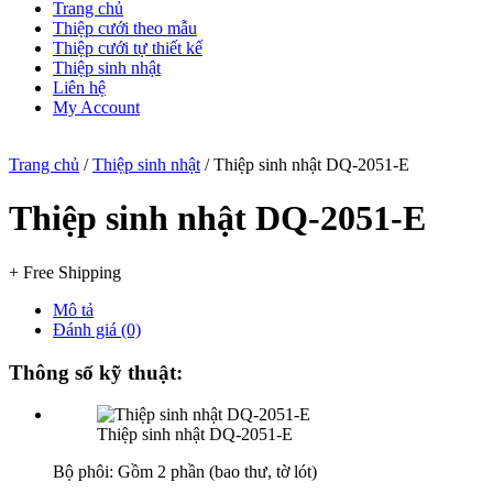
Trang chủ
Thiệp cưới theo mẫu
Thiệp cưới tự thiết kế
Thiệp sinh nhật
Liên hệ
My Account
Trang chủ
/
Thiệp sinh nhật
/ Thiệp sinh nhật DQ-2051-E
Thiệp sinh nhật DQ-2051-E
+ Free Shipping
Mô tả
Đánh giá (0)
Thông số kỹ thuật:
Thiệp sinh nhật DQ-2051-E
Bộ phôi: Gồm 2 phần (bao thư, tờ lót)