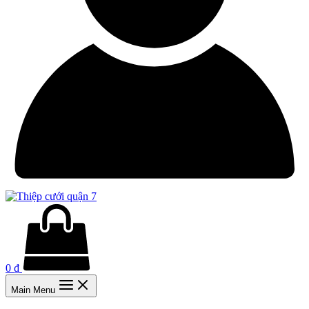
0
₫
Main Menu