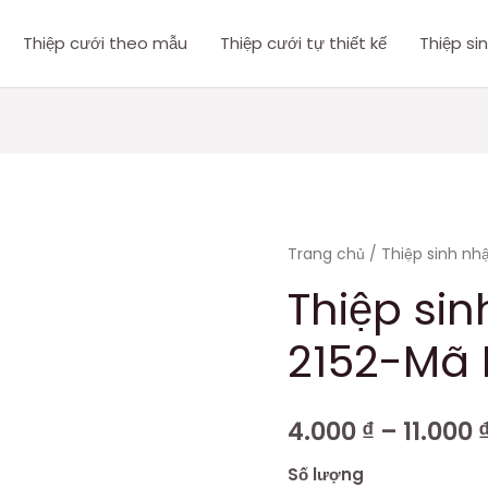
Thiệp cưới theo mẫu
Thiệp cưới tự thiết kế
Thiệp si
Thiệp
Trang chủ
/
Thiệp sinh nh
sinh
Thiệp si
nhật
2152-Mã 
DQ-
2152-
Mã
4.000
₫
–
11.000
E
số
Số lượng