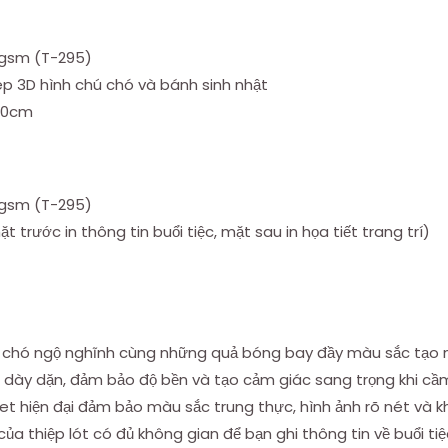
0gsm (T-295)
ép 3D hình chú chó và bánh sinh nhật
x10cm
0gsm (T-295)
t trước in thông tin buổi tiệc, mặt sau in họa tiết trang trí)
ú chó ngộ nghĩnh cùng những quả bóng bay đầy màu sắc tạo nê
g dày dặn, đảm bảo độ bền và tạo cảm giác sang trọng khi cầm
set hiện đại đảm bảo màu sắc trung thực, hình ảnh rõ nét và 
ủa thiệp lót có đủ không gian để bạn ghi thông tin về buổi tiệ