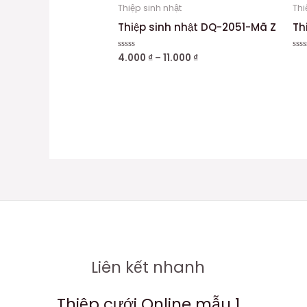
Thiệp sinh nhật
Thi
Thiệp sinh nhật DQ-2051-Mã Z
Th
4.000
₫
–
11.000
₫
Được
Đư
xếp
xếp
hạng
hạn
0
0
5
5
sao
sao
Liên kết nhanh
Thiệp cưới Online mẫu 1