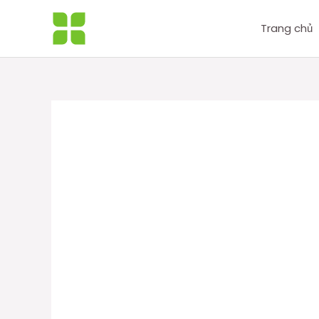
Nhảy
tới
Trang chủ
nội
dung