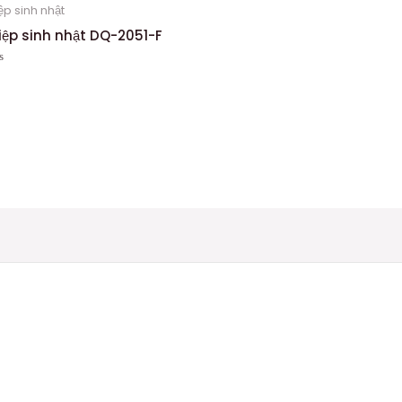
ệp sinh nhật
iệp sinh nhật DQ-2051-F
ợc
g