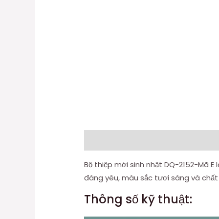
Mô tả
Thông tin bổ sung
Đánh gi
Bộ thiệp mời sinh nhật DQ-2152-Mã E là
đáng yêu, màu sắc tươi sáng và chất 
Thông số kỹ thuật: