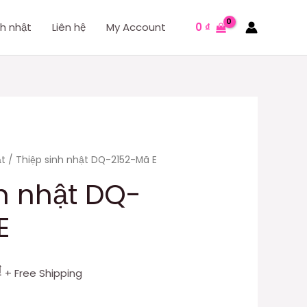
nh nhật
Liên hệ
My Account
0
₫
ật
/ Thiệp sinh nhật DQ-2152-Mã E
nh nhật DQ-
E
₫
+ Free Shipping