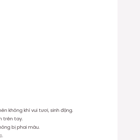
n không khí vui tươi, sinh động.
 trên tay.
không bị phai màu.
c.