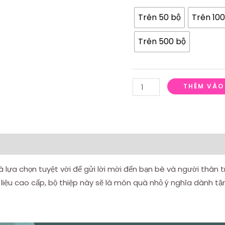
lượng
Trên 50 bộ
Trên 100
Trên 500 bộ
THÊM VÀO
á (0)
 lựa chọn tuyệt vời để gửi lời mời đến bạn bè và người thân tr
liệu cao cấp, bộ thiệp này sẽ là món quà nhỏ ý nghĩa dành t