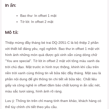
In ấn:
Bao thư: In offset 1 mặt
Tờ lót: In offset 2 mặt
Mô tả:
Thiệp mừng đầy tháng bé trai DQ-2051-C là bộ thiệp 2 phần
với thiết kế đáng yêu, ngộ nghĩnh. Bao thư in offset 1 mặt với
hình ảnh những món quà được gói xinh xắn cùng dòng chữ
“You are special”. Tờ lót in offset 2 mặt với tông màu xanh da
trời chủ đạo. Mặt trước in hình trực thăng, khinh khí cầu trên
nền trời xanh cùng thông tin về bữa tiệc đầy tháng. Mặt sau là
phần nội dung để ghi thông tin chi tiết về bữa tiệc. Chất liệu
giấy và công nghệ in offset đảm bảo chất lượng in ấn sắc nét,
màu sắc tươi sáng, hình ảnh rõ ràng.
Lưu ý: Thông tin trên chỉ mang tính tham khảo, khách hàng có
thể tùy chỉnh chi tiết theo yêu cầu.