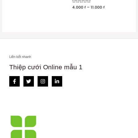
hạng
0
Được
4.000
₫
–
11.000
₫
5
xếp
sao
hạng
0
5
sao
Liên kết nhanh
Thiệp cưới Online mẫu 1