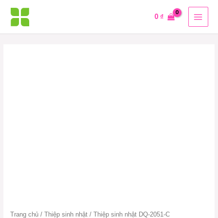
Nhảy
MAI
0
₫
tới
MEN
nội
dung
Trang chủ
/
Thiệp sinh nhật
/ Thiệp sinh nhật DQ-2051-C