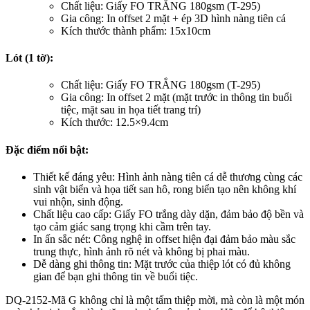
Chất liệu: Giấy FO TRẮNG 180gsm (T-295)
Gia công: In offset 2 mặt + ép 3D hình nàng tiên cá
Kích thước thành phẩm: 15x10cm
Lót (1 tờ):
Chất liệu: Giấy FO TRẮNG 180gsm (T-295)
Gia công: In offset 2 mặt (mặt trước in thông tin buổi
tiệc, mặt sau in họa tiết trang trí)
Kích thước: 12.5×9.4cm
Đặc điểm nổi bật:
Thiết kế đáng yêu: Hình ảnh nàng tiên cá dễ thương cùng các
sinh vật biển và họa tiết san hô, rong biển tạo nên không khí
vui nhộn, sinh động.
Chất liệu cao cấp: Giấy FO trắng dày dặn, đảm bảo độ bền và
tạo cảm giác sang trọng khi cầm trên tay.
In ấn sắc nét: Công nghệ in offset hiện đại đảm bảo màu sắc
trung thực, hình ảnh rõ nét và không bị phai màu.
Dễ dàng ghi thông tin: Mặt trước của thiệp lót có đủ không
gian để bạn ghi thông tin về buổi tiệc.
DQ-2152-Mã G không chỉ là một tấm thiệp mời, mà còn là một món