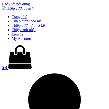
Nhảy tới nội dung
Trang chủ
Thiệp cưới theo mẫu
Thiệp cưới tự thiết kế
Thiệp sinh nhật
Liên hệ
My Account
0
₫