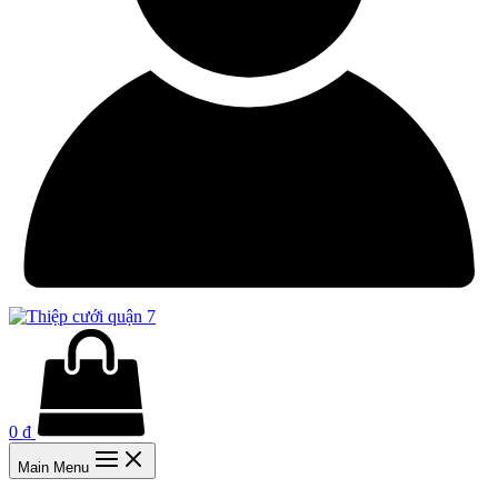
0
₫
Main Menu