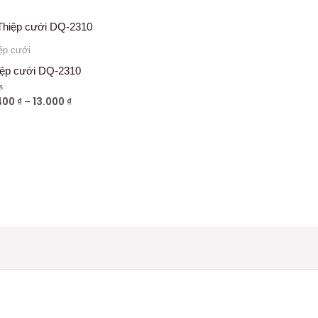
ệp cưới
iệp cưới DQ-2310
400
₫
–
13.000
₫
ợc
g