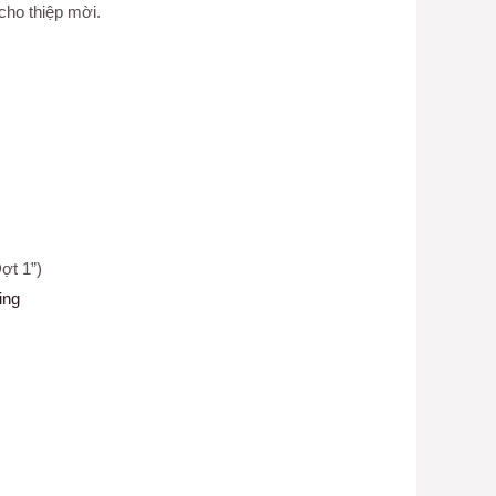
cho thiệp mời.
ợt 1”)
ing