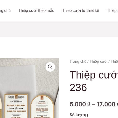
ng chủ
Thiệp cưới theo mẫu
Thiệp cưới tự thiết kế
Thiệp 
Thiệp
Trang chủ
/
Thiệp cưới
/ Thi
cưới
Thiệp cư
DQ-
BTN12-
236
236
số
5.000
₫
–
17.000
lượng
Số lượng