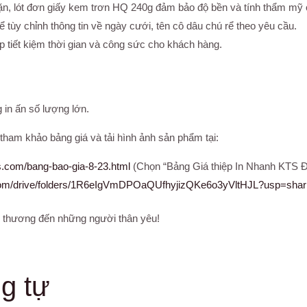
dặn, lót đơn giấy kem trơn HQ 240g đảm bảo độ bền và tính thẩm mỹ 
ể tùy chỉnh thông tin về ngày cưới, tên cô dâu chú rể theo yêu cầu.
úp tiết kiệm thời gian và công sức cho khách hàng.
in ấn số lượng lớn.
ham khảo bảng giá và tải hình ảnh sản phẩm tại:
s.com/bang-bao-gia-8-23.html
(Chọn “Bảng Giá thiệp In Nhanh KTS Đ
e.com/drive/folders/1R6eIgVmDPOaQUfhyjizQKe6o3yVltHJL?usp=shar
 thương đến những người thân yêu!
g tự