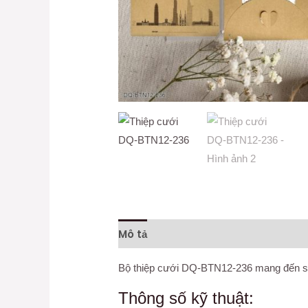
Mô tả
Thông tin bổ sung
Đánh gi
Bộ thiệp cưới DQ-BTN12-236 mang đến sự k
Thông số kỹ thuật: