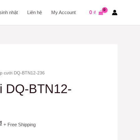
0
₫
sinh nhật
Liên hệ
My Account
ệp cưới DQ-BTN12-236
ới DQ-BTN12-
₫
+ Free Shipping