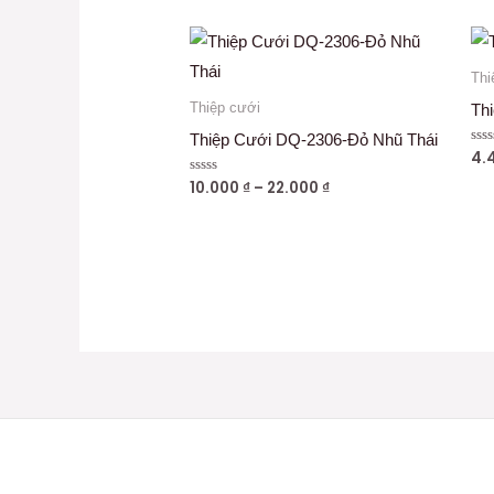
Thi
Thiệp cưới
Th
Thiệp Cưới DQ-2306-Đỏ Nhũ Thái
4.
Đư
xếp
hạn
10.000
₫
–
22.000
₫
Được
0
xếp
5
hạng
sao
0
5
sao