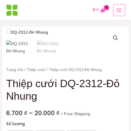
Nhảy
MAI
0
₫
tới
MEN
nội
dung
Thiệp
cưới
DQ-
2312-
Đỏ
Nhung
Trang chủ
/
Thiệp cưới
/ Thiệp cưới DQ-2312-Đỏ Nhung
số
Thiệp cưới DQ-2312-Đỏ
lượng
Nhung
6.700
₫
–
20.000
₫
+ Free Shipping
Số lượng