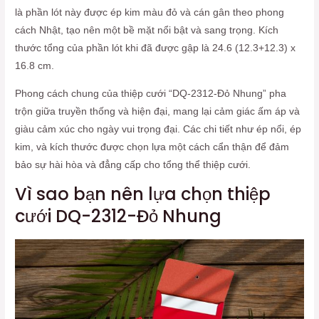
là phần lót này được ép kim màu đỏ và cán gân theo phong
cách Nhật, tạo nên một bề mặt nổi bật và sang trọng. Kích
thước tổng của phần lót khi đã được gập là 24.6 (12.3+12.3) x
16.8 cm.
Phong cách chung của thiệp cưới “DQ-2312-Đỏ Nhung” pha
trộn giữa truyền thống và hiện đại, mang lại cảm giác ấm áp và
giàu cảm xúc cho ngày vui trọng đại. Các chi tiết như ép nổi, ép
kim, và kích thước được chọn lựa một cách cẩn thận để đảm
bảo sự hài hòa và đẳng cấp cho tổng thể thiệp cưới.
Vì sao bạn nên lựa chọn thiệp
cưới DQ-2312-Đỏ Nhung