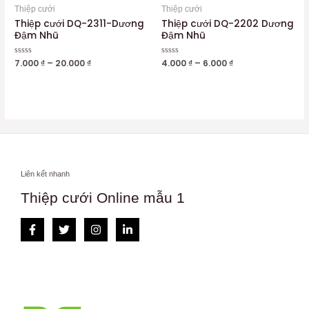
Thiệp cưới
Thiệp cưới
Thiệp cưới DQ-2311-Dương
Thiệp cưới DQ-2202 Dương
Đậm Nhũ
Đậm Nhũ
Được
7.000
₫
–
20.000
₫
Được
4.000
₫
–
6.000
₫
xếp
xếp
hạng
hạng
0
0
5
5
sao
sao
Liên kết nhanh
Thiệp cưới Online mẫu 1