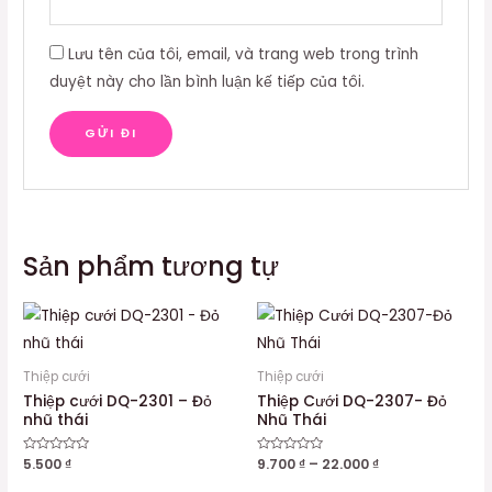
Lưu tên của tôi, email, và trang web trong trình
duyệt này cho lần bình luận kế tiếp của tôi.
Sản phẩm tương tự
Thiệp cưới
Thiệp cưới
Thiệp cưới DQ-2301 – Đỏ
Thiệp Cưới DQ-2307- Đỏ
nhũ thái
Nhũ Thái
Được
5.500
₫
Được
9.700
₫
–
22.000
₫
xếp
xếp
hạng
hạng