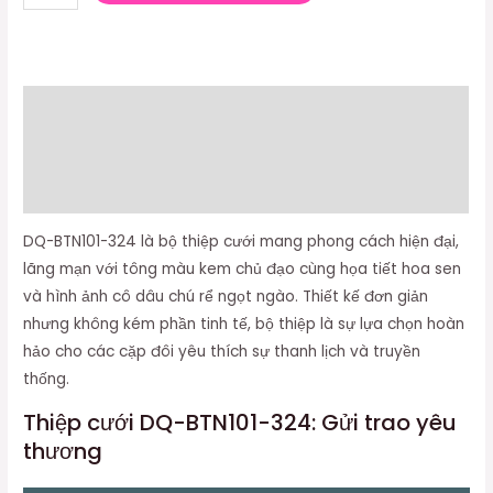
Mô tả
Thông tin bổ sung
Đánh giá (0)
DQ-BTN101-324 là bộ thiệp cưới mang phong cách hiện đại,
lãng mạn với tông màu kem chủ đạo cùng họa tiết hoa sen
và hình ảnh cô dâu chú rể ngọt ngào. Thiết kế đơn giản
nhưng không kém phần tinh tế, bộ thiệp là sự lựa chọn hoàn
hảo cho các cặp đôi yêu thích sự thanh lịch và truyền
thống.
Thiệp cưới DQ-BTN101-324: Gửi trao yêu
thương