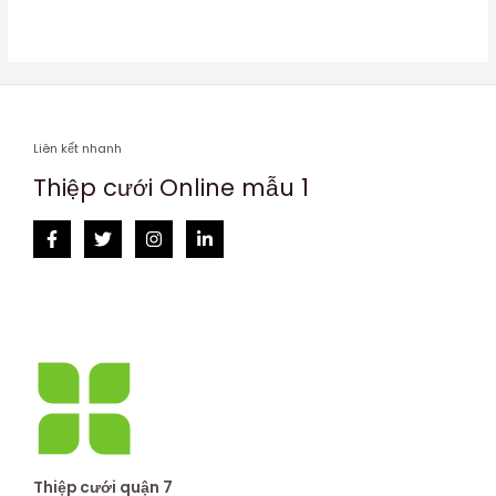
0
0
5
5
sao
sao
Liên kết nhanh
Thiệp cưới Online mẫu 1
Thiệp cưới quận 7