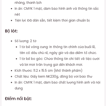
nhàng, thanh lịch
In ấn: CMYK 1 mặt, đảm bảo hình ảnh và thông tin sắc
nét
Tiện lợi: Đã dán sẵn, tiết kiệm thời gian chuẩn bị
Bộ lót:
Số lượng: 2 tờ
1 tờ bế vòng cung: In thông tin chính của buổi lễ,
tên cô dâu chú rể, ngày giờ và địa điểm tổ chức.
1 tờ bế bo góc: Chứa thông tin chi tiết về tiệc cưới
và lời mời trân trọng gửi đến khách mời.
Kích thước: 11.2 x 15.5 cm (khổ thành phẩm)
Chất liệu: Giấy kem NK230g, đồng bộ với bao thư
In ấn: CMYK 1 mặt, đảm bảo chất lượng hình ảnh và nội
dung
Điểm nổi bật: