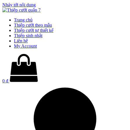
Nhảy tới nội dung
Trang chủ
Thiệp cưới theo mẫu
Thiệp cưới tự thiết kế
Thiệp sinh nhật
Liên hệ
My Account
0
₫