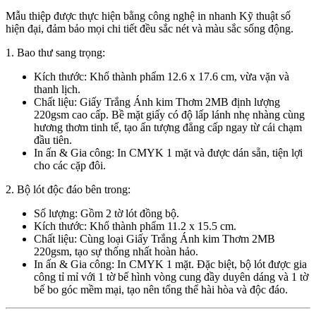
Mẫu thiệp được thực hiện bằng công nghệ in nhanh Kỹ thuật số
hiện đại, đảm bảo mọi chi tiết đều sắc nét và màu sắc sống động.
1. Bao thư sang trọng:
Kích thước: Khổ thành phẩm 12.6 x 17.6 cm, vừa vặn và
thanh lịch.
Chất liệu: Giấy Trắng Ánh kim Thơm 2MB định lượng
220gsm cao cấp. Bề mặt giấy có độ lấp lánh nhẹ nhàng cùng
hương thơm tinh tế, tạo ấn tượng đẳng cấp ngay từ cái chạm
đầu tiên.
In ấn & Gia công: In CMYK 1 mặt và được dán sẵn, tiện lợi
cho các cặp đôi.
2. Bộ lót độc đáo bên trong:
Số lượng: Gồm 2 tờ lót đồng bộ.
Kích thước: Khổ thành phẩm 11.2 x 15.5 cm.
Chất liệu: Cùng loại Giấy Trắng Ánh kim Thơm 2MB
220gsm, tạo sự thống nhất hoàn hảo.
In ấn & Gia công: In CMYK 1 mặt. Đặc biệt, bộ lót được gia
công tỉ mỉ với 1 tờ bế hình vòng cung đầy duyên dáng và 1 tờ
bế bo góc mềm mại, tạo nên tổng thể hài hòa và độc đáo.