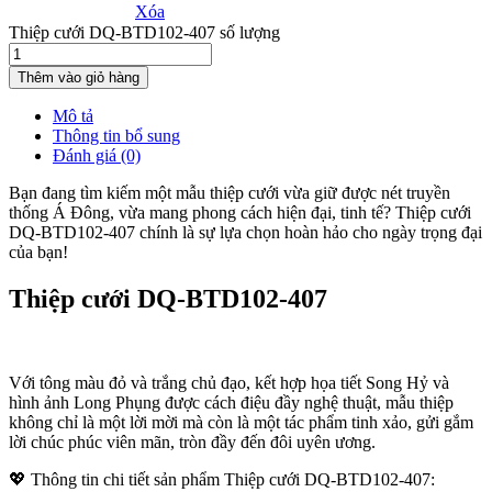
Xóa
Thiệp cưới DQ-BTD102-407 số lượng
Thêm vào giỏ hàng
Mô tả
Thông tin bổ sung
Đánh giá (0)
Bạn đang tìm kiếm một mẫu thiệp cưới vừa giữ được nét truyền
thống Á Đông, vừa mang phong cách hiện đại, tinh tế? Thiệp cưới
DQ-BTD102-407 chính là sự lựa chọn hoàn hảo cho ngày trọng đại
của bạn!
Thiệp cưới DQ-BTD102-407
Với tông màu đỏ và trắng chủ đạo, kết hợp họa tiết Song Hỷ và
hình ảnh Long Phụng được cách điệu đầy nghệ thuật, mẫu thiệp
không chỉ là một lời mời mà còn là một tác phẩm tinh xảo, gửi gắm
lời chúc phúc viên mãn, tròn đầy đến đôi uyên ương.
💖 Thông tin chi tiết sản phẩm Thiệp cưới DQ-BTD102-407: