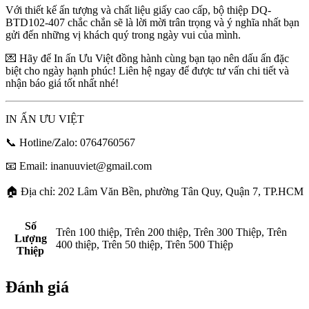
Với thiết kế ấn tượng và chất liệu giấy cao cấp, bộ thiệp DQ-
BTD102-407 chắc chắn sẽ là lời mời trân trọng và ý nghĩa nhất bạn
gửi đến những vị khách quý trong ngày vui của mình.
💌 Hãy để In ấn Ưu Việt đồng hành cùng bạn tạo nên dấu ấn đặc
biệt cho ngày hạnh phúc! Liên hệ ngay để được tư vấn chi tiết và
nhận báo giá tốt nhất nhé!
IN ẤN ƯU VIỆT
📞 Hotline/Zalo: 0764760567
📧 Email: inanuuviet@gmail.com
🏠 Địa chỉ: 202 Lâm Văn Bền, phường Tân Quy, Quận 7, TP.HCM
Số
Trên 100 thiệp, Trên 200 thiệp, Trên 300 Thiệp, Trên
Lượng
400 thiệp, Trên 50 thiệp, Trên 500 Thiệp
Thiệp
Đánh giá