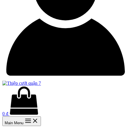
0
₫
Main Menu