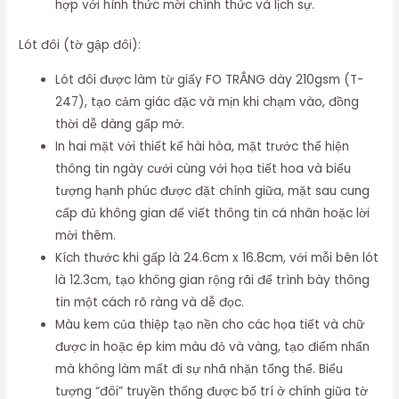
hợp với hình thức mời chính thức và lịch sự.
Lót đôi (tờ gập đôi):
Lót đôi được làm từ giấy FO TRẮNG dày 210gsm (T-
247), tạo cảm giác đặc và mịn khi chạm vào, đồng
thời dễ dàng gấp mở.
In hai mặt với thiết kế hài hòa, mặt trước thể hiện
thông tin ngày cưới cùng với họa tiết hoa và biểu
tượng hạnh phúc được đặt chính giữa, mặt sau cung
cấp đủ không gian để viết thông tin cá nhân hoặc lời
mời thêm.
Kích thước khi gấp là 24.6cm x 16.8cm, với mỗi bên lót
là 12.3cm, tạo không gian rộng rãi để trình bày thông
tin một cách rõ ràng và dễ đọc.
Màu kem của thiệp tạo nền cho các họa tiết và chữ
được in hoặc ép kim màu đỏ và vàng, tạo điểm nhấn
mà không làm mất đi sự nhã nhặn tổng thể. Biểu
tượng “đôi” truyền thống được bố trí ở chính giữa tờ