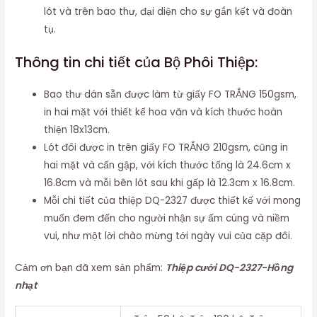
lót và trên bao thư, đại diện cho sự gắn kết và đoàn
tụ.
Thông tin chi tiết của Bộ Phôi Thiệp:
Bao thư dán sẵn được làm từ giấy FO TRẮNG 150gsm,
in hai mặt với thiết kế hoa văn và kích thước hoàn
thiện 18x13cm.
Lót đôi được in trên giấy FO TRẮNG 210gsm, cũng in
hai mặt và cấn gập, với kích thước tổng là 24.6cm x
16.8cm và mỗi bên lót sau khi gấp là 12.3cm x 16.8cm.
Mỗi chi tiết của thiệp DQ-2327 được thiết kế với mong
muốn đem đến cho người nhận sự ấm cúng và niềm
vui, như một lời chào mừng tới ngày vui của cặp đôi.
Cảm ơn bạn đã xem sản phẩm:
Thiệp cưới DQ-2327-Hồng
nhạt