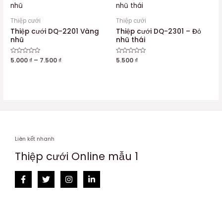
Thiệp cưới
Thiệp cưới
Thiệp cưới DQ-2201 Vàng
Thiệp cưới DQ-2301 – Đỏ
nhũ
nhũ thái
Được
5.000
₫
–
7.500
₫
Được
5.500
₫
xếp
xếp
hạng
hạng
0
0
5
5
sao
sao
Liên kết nhanh
Thiệp cưới Online mẫu 1