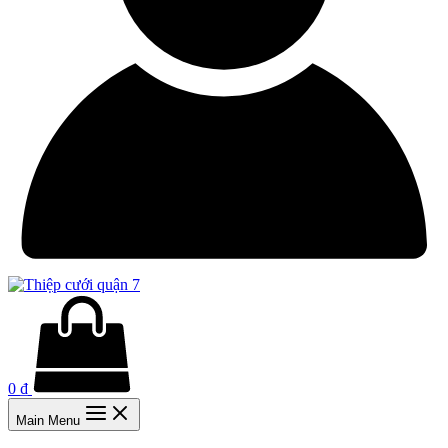
0
₫
Main Menu