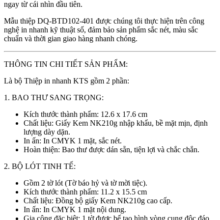
ngay từ cái nhìn đầu tiên.
Mẫu thiệp DQ-BTD102-401 được chúng tôi thực hiện trên công
nghệ in nhanh kỹ thuật số, đảm bảo sản phẩm sắc nét, màu sắc
chuẩn và thời gian giao hàng nhanh chóng.
THÔNG TIN CHI TIẾT SẢN PHẨM:
Là bộ Thiệp in nhanh KTS gồm 2 phần:
1. BAO THƯ SANG TRỌNG:
Kích thước thành phẩm: 12.6 x 17.6 cm
Chất liệu: Giấy Kem NK210g nhập khẩu, bề mặt mịn, định
lượng dày dặn.
In ấn: In CMYK 1 mặt, sắc nét.
Hoàn thiện: Bao thư được dán sẵn, tiện lợi và chắc chắn.
2. BỘ LÓT TINH TẾ:
Gồm 2 tờ lót (Tờ báo hỷ và tờ mời tiệc).
Kích thước thành phẩm: 11.2 x 15.5 cm
Chất liệu: Đồng bộ giấy Kem NK210g cao cấp.
In ấn: In CMYK 1 mặt nội dung.
Gia công đặc biệt: 1 tờ được bế tạo hình vòng cung độc đáo