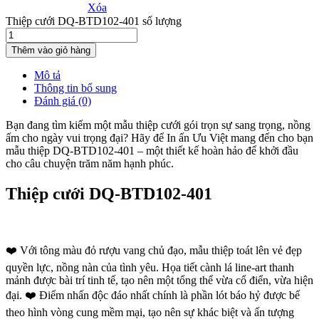
Xóa
Thiệp cưới DQ-BTD102-401 số lượng
Thêm vào giỏ hàng
Mô tả
Thông tin bổ sung
Đánh giá (0)
Bạn đang tìm kiếm một mẫu thiệp cưới gói trọn sự sang trọng, nồng
ấm cho ngày vui trọng đại? Hãy để In ấn Ưu Việt mang đến cho bạn
mẫu thiệp DQ-BTD102-401 – một thiết kế hoàn hảo để khởi đầu
cho câu chuyện trăm năm hạnh phúc.
Thiệp cưới DQ-BTD102-401
❤️ Với tông màu đỏ rượu vang chủ đạo, mẫu thiệp toát lên vẻ đẹp
quyền lực, nồng nàn của tình yêu. Họa tiết cành lá line-art thanh
mảnh được bài trí tinh tế, tạo nên một tổng thể vừa cổ điển, vừa hiện
đại. ❤️ Điểm nhấn độc đáo nhất chính là phần lót báo hỷ được bế
theo hình vòng cung mềm mại, tạo nên sự khác biệt và ấn tượng