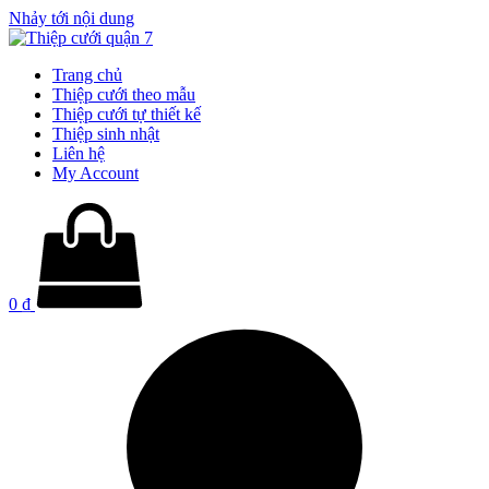
Nhảy tới nội dung
Trang chủ
Thiệp cưới theo mẫu
Thiệp cưới tự thiết kế
Thiệp sinh nhật
Liên hệ
My Account
0
₫