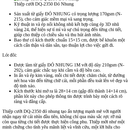
Thiệp cưới DQ-2350 Đỏ Nhung
Sản xuất từ giấy ĐỎ NHUNG có trọng lượng 170gsm (N-
215), cho cảm giác mềm mại và sang trọng.
Kỹ thuật in và ép nổi không nhũ kết hợp cùng ép 3D nhũ
vàng 24, thể hiện sự tỉ mỉ và sự chú trọng đến từng chi tiết,
giúp cho thiệp có chiều sâu và thu hút ánh nhìn.
Bao thư có kích thước chuẩn 15×15 cm, được bế khuôn một
cách cẩn thận và dán sẵn, tạo thuận lợi cho việc gửi đi.
Lót đôi:
Được làm từ giấy ĐỎ NHUNG 1M với độ dày 210gsm (N-
292), cảm giác chắc tay khi cầm và độ bền cao.
In ấn và ép kim vàng, mỗi chi tiết được chăm chút, từ đường
nét hoa văn đến từng chữ cái, mỗi phần đều toát lên vẻ đẹp và
độ tinh xảo.
Kích thước khi mở ra là 28×14 cm (gập đôi thành 14×14 cm),
phần lót này cho phép thông tin được trình bày một cách rõ
ràng và đẳng cấp.
Thiệp cưới DQ-2350 đỏ nhung tạo ấn tượng mạnh mẽ với người
nhận ngay từ cái nhìn đầu tiên, không chỉ qua màu sắc rực rỡ mà
còn qua từng chi tiết được thực hiện công phu. Thiệp mời như một
minh chứng cho tình yêu mãnh liệt và vĩnh cửu, một lời hứa cho