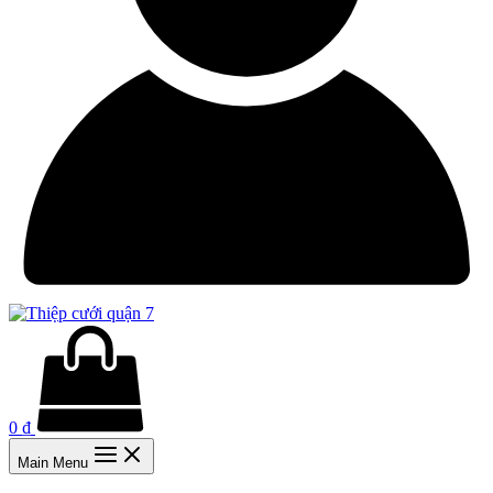
0
₫
Main Menu