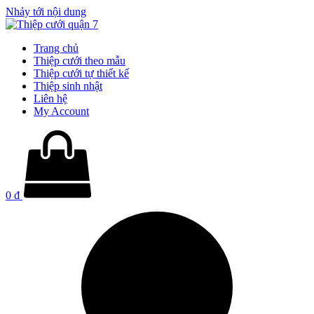
Nhảy tới nội dung
Trang chủ
Thiệp cưới theo mẫu
Thiệp cưới tự thiết kế
Thiệp sinh nhật
Liên hệ
My Account
0
₫