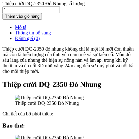
Thiệp cưới DQ-2350 Đỏ Nhung số lượng
Thêm vào giỏ hàng
Mô tả
Thông tin bổ sung
Đánh giá (0)
Thiệp cưới DQ-2350 đỏ nhung không chỉ là một lời mời đơn thuần
mà còn là biểu tượng của tình yêu đam mê và sự kiên cố. Màu đỏ
sâu lắng của nhung thể hiện sự nồng nàn và ấm áp, trong khi kỹ
thuật in và ép nổi 3D nhũ vàng 24 mang đến sự quý phái và nổi bật
cho mỗi thiệp mời.
Thiệp cưới DQ-2350 Đỏ Nhung
Thiệp cưới DQ-2350 Đỏ Nhung
Chi tiết của bộ phôi thiệp:
Bao thư: