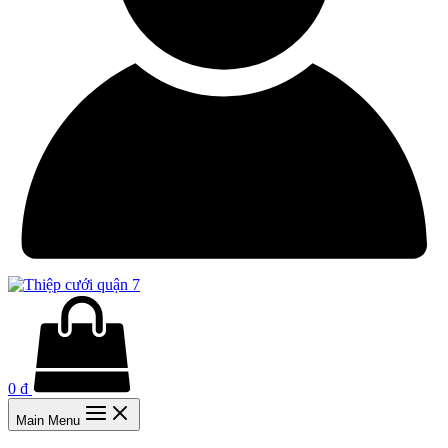
0
₫
Main Menu