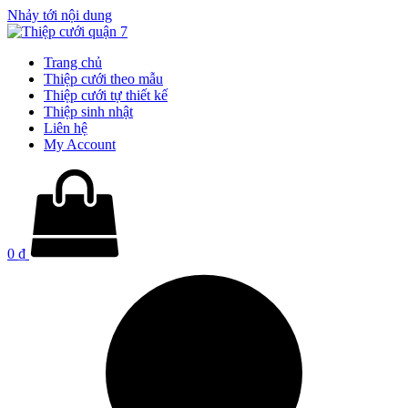
Nhảy tới nội dung
Trang chủ
Thiệp cưới theo mẫu
Thiệp cưới tự thiết kế
Thiệp sinh nhật
Liên hệ
My Account
0
₫