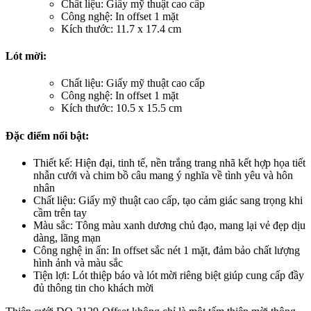
Chất liệu: Giấy mỹ thuật cao cấp
Công nghệ: In offset 1 mặt
Kích thước: 11.7 x 17.4 cm
Lót mời:
Chất liệu: Giấy mỹ thuật cao cấp
Công nghệ: In offset 1 mặt
Kích thước: 10.5 x 15.5 cm
Đặc điểm nổi bật:
Thiết kế: Hiện đại, tinh tế, nền trắng trang nhã kết hợp họa tiết
nhẫn cưới và chim bồ câu mang ý nghĩa về tình yêu và hôn
nhân
Chất liệu: Giấy mỹ thuật cao cấp, tạo cảm giác sang trọng khi
cầm trên tay
Màu sắc: Tông màu xanh dương chủ đạo, mang lại vẻ đẹp dịu
dàng, lãng mạn
Công nghệ in ấn: In offset sắc nét 1 mặt, đảm bảo chất lượng
hình ảnh và màu sắc
Tiện lợi: Lót thiệp báo và lót mời riêng biệt giúp cung cấp đầy
đủ thông tin cho khách mời