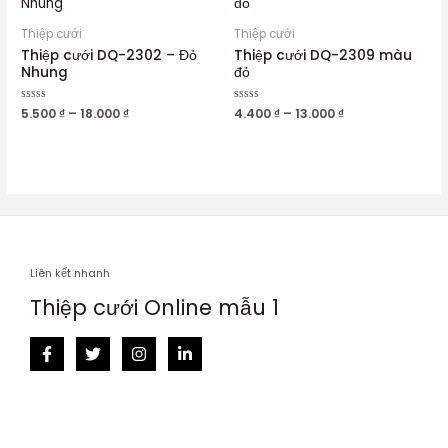
Thiệp cưới
Thiệp cưới
Thiệp cưới DQ-2302 – Đỏ
Thiệp cưới DQ-2309 màu
Nhung
đỏ
Được
5.500
₫
–
18.000
₫
Được
4.400
₫
–
13.000
₫
xếp
xếp
hạng
hạng
0
0
5
5
sao
sao
Liên kết nhanh
Thiệp cưới Online mẫu 1