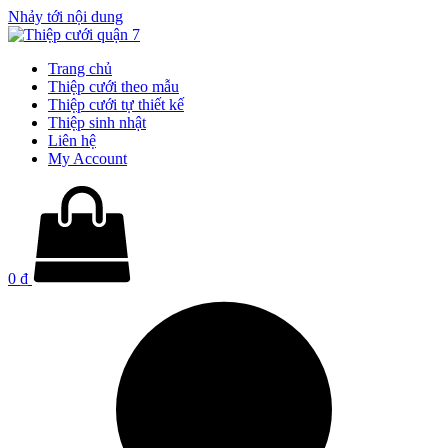
Nhảy tới nội dung
Trang chủ
Thiệp cưới theo mẫu
Thiệp cưới tự thiết kế
Thiệp sinh nhật
Liên hệ
My Account
0
₫