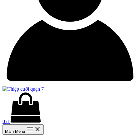
0
₫
Main Menu