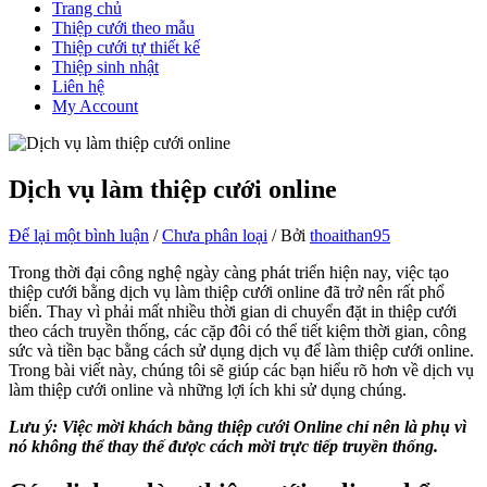
Trang chủ
Thiệp cưới theo mẫu
Thiệp cưới tự thiết kế
Thiệp sinh nhật
Liên hệ
My Account
Dịch vụ làm thiệp cưới online
Để lại một bình luận
/
Chưa phân loại
/ Bởi
thoaithan95
Trong thời đại công nghệ ngày càng phát triển hiện nay, việc tạo
thiệp cưới bằng dịch vụ làm thiệp cưới online đã trở nên rất phổ
biến. Thay vì phải mất nhiều thời gian di chuyển đặt in thiệp cưới
theo cách truyền thống, các cặp đôi có thể tiết kiệm thời gian, công
sức và tiền bạc bằng cách sử dụng dịch vụ để làm thiệp cưới online.
Trong bài viết này, chúng tôi sẽ giúp các bạn hiểu rõ hơn về dịch vụ
làm thiệp cưới online và những lợi ích khi sử dụng chúng.
Lưu ý: Việc mời khách bằng thiệp cưới Online chỉ nên là phụ vì
nó không thể thay thế được cách mời trực tiếp truyền thống.