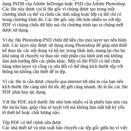
dạng INDB của Adobe InDesign hoặc PSD của Adobe Photoshop.
Các file này được coi là file gốc vì chúng được tạo trong một
chương trình cụ thể và chứa các tính năng hoặc lớp cụ thể chỉ có
trong chương trình đó. Các file gốc này lớn hơn nhiều so với tệp
PDF vì chúng chứa dữ liệu mà chỉ chương trình tạo ra chúng mới
được sử dụng.
Ví dụ: file Photoshop PSD chứa dữ liệu cho mọi layer tạo nên hình
ảnh. Các layer này được sử dụng trong Photoshop để giúp nhà thiết
kế thao tác các nội dung và bộ lọc trong hình ảnh, mang lại cho họ
khả năng di chuyển và thao tác một phần của hình ảnh mà không
làm ảnh hưởng đến các phần khác. Một số file PSD có thể chứa
hàng trăm layer và công cụ sửa đổi có thể tăng kích thước tệp với
thông tin không cần thiết để in tệp.
Vì các file in cần được chuyển qua internet tới nhà in của bạn nên
kích thước file càng nhỏ thì tốc độ gửi càng nhanh, đó là lúc các file
PDF phát huy tác dụng.
Với file PDF, kích thước file nhỏ hơn nhiều và là phiên bản nén của
file incủa bạn, giúp chia sẻ tuyệt vời mà không làm mất bất kỳ yếu
tố thiết kế hoặc chất lượng nào.
Tệp PDF có thể chỉnh sửa được
Các nhà thiết kế và nhà xuất bản chuyển các tệp gốc giữa họ vì việc