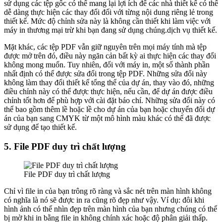
sử dụng các tệp gốc có thể mang lại lợi ích để các nhà thiết kế có thể
dễ dàng thực hiện các thay đổi đối với từng nội dung riêng lẻ trong
thiết kế. Mức độ chỉnh sửa này là không cần thiết khi làm việc với
máy in thương mại trừ khi bạn đang sử dụng chúng.dịch vụ thiết kế.
Mặt khác, các tệp PDF vẫn giữ nguyên trên mọi máy tính mà tệp
được mở trên đó, điều này ngăn cản bất kỳ ai thực hiện các thay đổi
không mong muốn. Tuy nhiên, đối với máy in, một số thành phần
nhất định có thể được sửa đổi trong tệp PDF. Những sửa đổi này
không làm thay đổi thiết kế tổng thể của dự án, thay vào đó, những
điều chỉnh này có thể được thực hiện, nếu cần, để dự án được điều
chỉnh tốt hơn để phù hợp với cài đặt báo chí. Những sửa đổi này có
thể bao gồm thêm lề hoặc lề cho dự án của bạn hoặc chuyển đổi dự
án của bạn sang CMYK từ một mô hình màu khác có thể đã được
sử dụng để tạo thiết kế.
5. File PDF duy trì chất lượng
File PDF duy trì chất lượng
Chỉ vì file in của bạn trông rõ ràng và sắc nét trên màn hình không
có nghĩa là nó sẽ được in ra cũng rõ đẹp như vậy. Ví dụ: đôi khi
hình ảnh có thể nhìn đẹp trên màn hình của bạn nhưng chúng có thể
bị mờ khi in bằng file in không chính xác hoặc độ phân giải thấp.