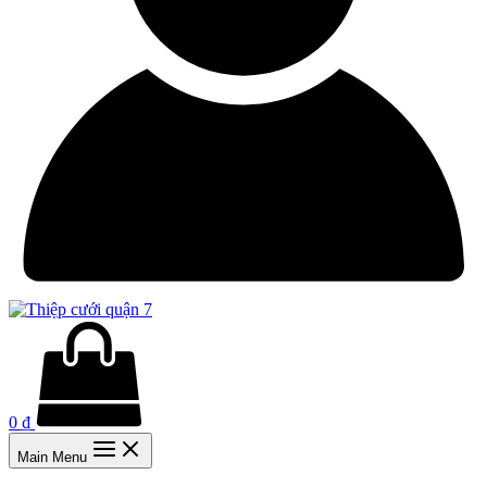
0
₫
Main Menu