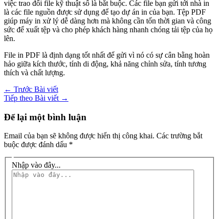
việc trao đổi file kỹ thuật số là bắt buộc. Các file bạn gửi tới nhà in
là các file nguồn được sử dụng để tạo dự án in của bạn. Tệp PDF
giúp máy in xử lý dễ dàng hơn mà không cần tốn thời gian và công
sức để xuất tệp và cho phép khách hàng nhanh chóng tải tệp của họ
lên.
File in PDF là định dạng tốt nhất để gửi vì nó có sự cân bằng hoàn
hảo giữa kích thước, tính di động, khả năng chỉnh sửa, tính tương
thích và chất lượng.
←
Trước Bài viết
Tiếp theo Bài viết
→
Để lại một bình luận
Email của bạn sẽ không được hiển thị công khai.
Các trường bắt
buộc được đánh dấu
*
Nhập vào đây...