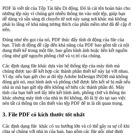
PDF là viết tắt của Tệp Tài liệu Di động. Đó là cái tên hoàn hảo cho
những tệp này vì chúng gói nhiều thông tin vào một tệp, giúp bạn
dễ dàng và sẵn sàng di chuyển từ nơi này sang nơi khác mà không
phải lo lắng về khả năng tương thích của phần mềm như đã đề cập ở
trên.
Đúng như tên gọi của nó, PDF thúc đẩy tính di động của file của
bạn. Tính di động đề cập đến khả năng của PDF bao gồm tất cả nội
dung thiết kế trong một file, bao gồm hình ảnh hoặc liên kết nguồn
cũng như giữ nguyên phông chữ và vị trí của chúng.
Các định dạng file khác dựa vào hệ thống tệp của máy tính mà
chúng được tạo để kết hợp các thành phần thiết kế này lại với nhau.
Ví dụ: nếu bạn gửi cho ai đó tệp Adobe InDesign INDB mà không
đóng gói nó, mọi hình ảnh và phông chữ được liên kết sẽ bị mất nếu
nhà in mà bạn gửi tệp đến không sở hữu các thành phần đó. Máy
tính của bạn biết nơi lấy liên kết hình ảnh, phông chữ và thông tin
khác nhưng máy tính của nhà in thì không, đó là lý do tại sao việc
nén tất cả thông tin cần thiết vào tệp PDF để in là rất quan trọng.
3. File PDF có kích thước tốt nhất
Các định dạng file khác có xu hướng lớn và có thể gây ra sự cố khi
chia sẻ chúng với nhà in của bạn, bao gồm các file gốc như định