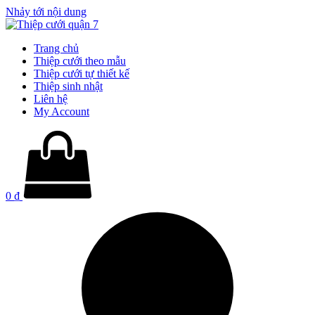
Nhảy tới nội dung
Trang chủ
Thiệp cưới theo mẫu
Thiệp cưới tự thiết kế
Thiệp sinh nhật
Liên hệ
My Account
0
₫