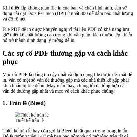
Khi thiết lập không gian file in của bạn và chèn hình ảnh, cần sử
dụng cài đặt Dots Per Inch (DPI) ít nhất 300 để đảm bảo chất lượng
và độ rõ nét.
File PDF để in được khuyến nghị vì tài liệu PDF có khả năng lưu
giữ thiết kế chất lượng cao trong khi vẫn giảm kích thước tệp khiến
nó trở thành định dạng lý tưởng để in.
Các sự cố PDF thường gặp và cách khắc
phục
Mặc dù PDF là đáng tin cậy nhất và định dạng file được đề xuất để
in, vẫn có một số vấn đề thường gặp mà các nhà thiết kế gặp phải
khi chuẩn bị file để in. May mắn thay, chúng tôi đã tổng hợp các
vấn đề thường gặp nhất và mẹo về cách khắc phục chúng:
1. Tràn lề (Bleed)
Thiết kế tràn lề
Thiết kế tràn lề hay còn gọi là Bleed là rất quan trọng trong in ấn.
Đó là đường viền 1/8” mà bạn bao gồm và nó mở rộng trên tất cả