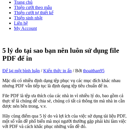
Trang chủ
Thiệp cưới theo mẫu
Thiệp cưới tự thiết kế
Thiệp sinh nhật
Liên hệ
My Account
5 lý do tại sao bạn nên luôn sử dụng file
PDF để in
Để lại một bình luận
/
Kiến thức in ấn
/ Bởi
thoaithan95
Mặc dù có nhiều định dạng tệp phục vụ các mục đích khác nhau
nhưng PDF vẫn tiếp tục là định dạng tệp tiêu chuẩn để in.
File PDF là tệp ưa thích của các nhà in vì nhiều lý do, bao gồm cả
thực tế là chúng dễ chia sẻ, chúng có tất cả thông tin mà nhà in cần
được nén bên trong, v.v.
Hãy cùng điểm qua 5 lý do và lợi ích của việc sử dụng tài liệu PDF,
một số vấn đề phổ biến mà mọi người thường gặp phải khi làm việc
với PDF và cách khắc phục những vấn đề đó.