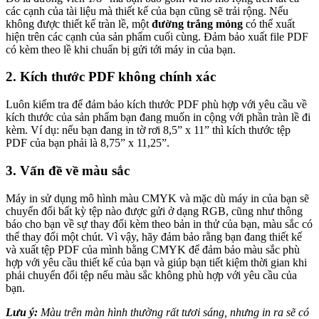
các cạnh của tài liệu mà thiết kế của bạn cũng sẽ trải rộng. Nếu
không được thiết kế tràn lề, một
đường trắng mỏng
có thể xuất
hiện trên các cạnh của sản phẩm cuối cùng. Đảm bảo xuất file PDF
có kèm theo lề khi chuẩn bị gửi tới máy in của bạn.
2. Kích thước PDF không chính xác
Luôn kiểm tra để đảm bảo kích thước PDF phù hợp với yêu cầu về
kích thước của sản phẩm bạn đang muốn in cộng với phần tràn lề đi
kèm. Ví dụ: nếu bạn đang in tờ rơi 8,5” x 11” thì kích thước tệp
PDF của bạn phải là 8,75” x 11,25”.
3. Vấn đề về màu sắc
Máy in sử dụng mô hình màu CMYK và mặc dù máy in của bạn sẽ
chuyển đổi bất kỳ tệp nào được gửi ở dạng RGB, cũng như thông
báo cho bạn về sự thay đổi kèm theo bản in thử của bạn, màu sắc có
thể thay đổi một chút. Vì vậy, hãy đảm bảo rằng bạn đang thiết kế
và xuất tệp PDF của mình bằng CMYK để đảm bảo màu sắc phù
hợp với yêu cầu thiết kế của bạn và giúp bạn tiết kiệm thời gian khi
phải chuyển đổi tệp nếu màu sắc không phù hợp với yêu cầu của
bạn.
Lưu ý:
Màu trên màn hình thường rất tươi sáng, nhưng in ra sẽ có