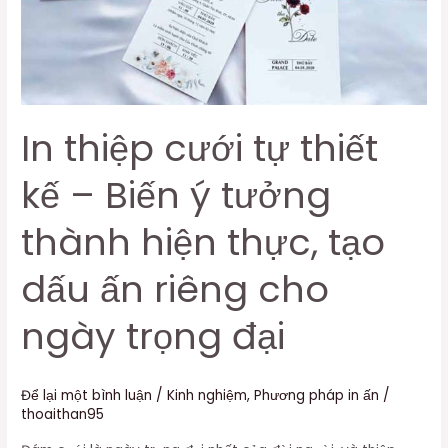
ý
tưởng
thành
hiện
thực,
In thiệp cưới tự thiết
tạo
dấu
kế – Biến ý tưởng
ấn
riêng
thành hiện thực, tạo
cho
ngày
dấu ấn riêng cho
trọng
đại
ngày trọng đại
Để lại một bình luận
/
Kinh nghiệm
,
Phương pháp in ấn
/
thoaithan95