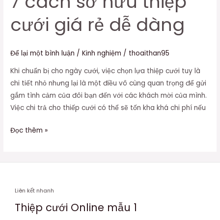
7 cách sở hữu thiệp
hữu
cưới giá rẻ dễ dàng
thiệp
cưới
giá
Để lại một bình luận
/
Kinh nghiệm
/
thoaithan95
rẻ
Khi chuẩn bị cho ngày cưới, việc chọn lựa thiệp cưới tuy là
dễ
chi tiết nhỏ nhưng lại là một điều vô cùng quan trọng để gửi
dàng
gắm tình cảm của đôi bạn đến với các khách mời của mình.
Việc chi trả cho thiếp cưới có thể sẽ tốn kha khá chi phí nếu
Đọc thêm »
Liên kết nhanh
Thiệp cưới Online mẫu 1