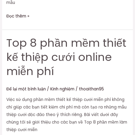
mẫu
Đọc thêm »
Top 8 phần mềm thiết
Top
8
kế thiệp cưới online
phần
mềm
miễn phí
thiết
kế
thiệp
Để lại một bình luận
/
Kinh nghiệm
/
thoaithan95
cưới
online
Việc sử dụng phần mềm thiết kế thiệp cưới miễn phí không
miễn
chỉ giúp các bạn tiết kiệm chi phí mà còn tạo ra những mẫu
phí
thiệp cưới độc đáo theo ý thích riêng. Bài viết dưới đây
chúng tôi sẽ giới thiệu cho các bạn về Top 8 phần mềm làm
thiệp cưới miễn