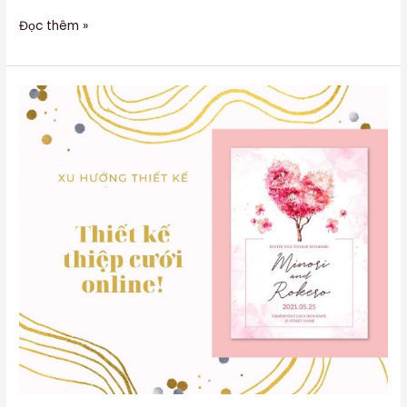
Đọc thêm »
Dịch
vụ
In
thiệp
cưới
online