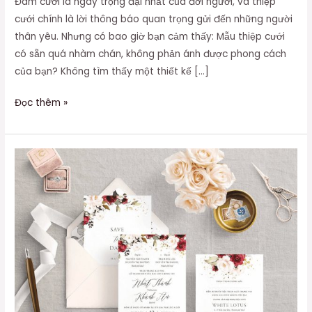
Đám cưới là ngày trọng đại nhất của đời người, và thiệp
cưới chính là lời thông báo quan trọng gửi đến những người
thân yêu. Nhưng có bao giờ bạn cảm thấy: Mẫu thiệp cưới
có sẵn quá nhàm chán, không phản ánh được phong cách
của bạn? Không tìm thấy một thiết kế […]
Đọc thêm »
Mẫu
thiệp
cưới
đơn
giản
và
thanh
lịch