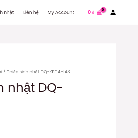
nh nhật
Liên hệ
My Account
0
₫
i
/ Thiệp sinh nhật DQ-KPD4-143
nh nhật DQ-