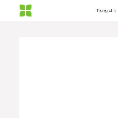
Nhảy
tới
Trang chủ
nội
dung