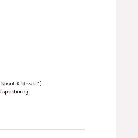
 Nhanh KTS Đợt 1”)
?usp=sharing