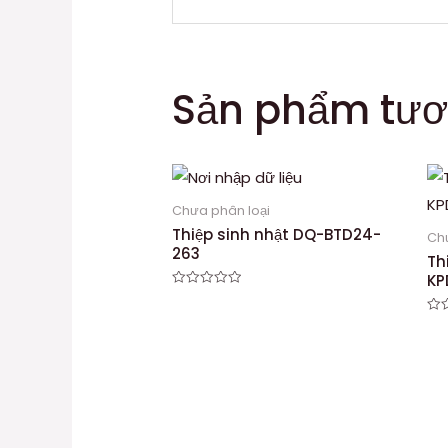
Sản phẩm tươ
Chưa phân loại
Thiệp sinh nhật DQ-BTD24-
Ch
263
Th
KP
Được
xếp
hạng
Đư
0
xếp
5
hạn
sao
0
5
sa