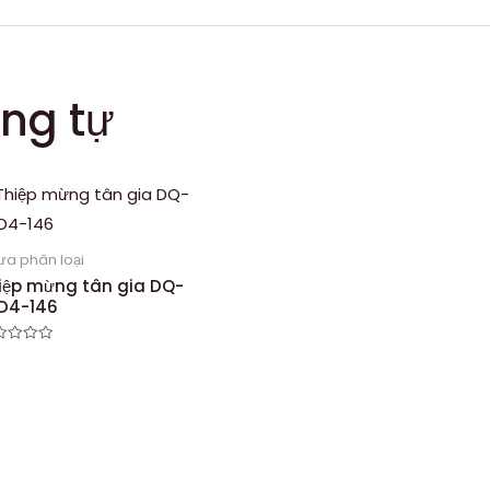
ng tự
ưa phân loại
iệp mừng tân gia DQ-
D4-146
ợc
g
o