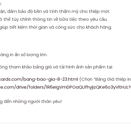
c.
 dặn, đảm bảo độ bền và tính thẩm mỹ cho thiệp mời.
 thể tùy chỉnh thông tin về bữa tiệc theo yêu cầu.
 giúp tiết kiệm thời gian và công sức cho khách hàng.
ng in ấn số lượng lớn.
ng tham khảo bảng giá và tải hình ảnh sản phẩm tại:
cards.com/bang-bao-gia-8-23.html
(Chọn “Bảng Giá thiệp In
gle.com/drive/folders/1R6eIgVmDPOaQUfhyjizQKe6o3yVltHJL
g đến những người thân yêu!