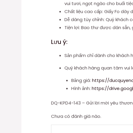
vui tươi, ngọt ngào cho buổi tiệ
Chất liệu cao cấp: Giấy Fo dày
Dễ dàng tùy chỉnh: Quý khách có
Tiện lợi: Bao thư được dán sẵn,
Lưu ý:
Sản phẩm chỉ dành cho khách hà
Quý khách hàng quan tâm vui lò
Bảng giá:
https://ducquyen
Hình ảnh:
https://drive.goo
DQ-KPD4-143 – Gửi lời mời yêu thươn
Chưa có đánh giá nào.