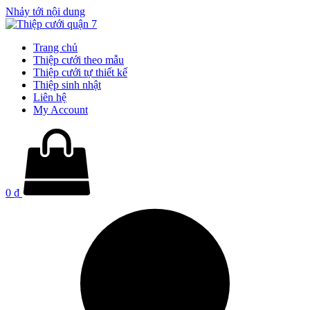
Nhảy tới nội dung
Trang chủ
Thiệp cưới theo mẫu
Thiệp cưới tự thiết kế
Thiệp sinh nhật
Liên hệ
My Account
0
₫