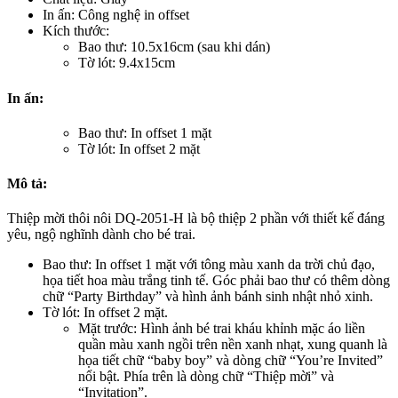
In ấn: Công nghệ in offset
Kích thước:
Bao thư: 10.5x16cm (sau khi dán)
Tờ lót: 9.4x15cm
In ấn:
Bao thư: In offset 1 mặt
Tờ lót: In offset 2 mặt
Mô tả:
Thiệp mời thôi nôi DQ-2051-H là bộ thiệp 2 phần với thiết kế đáng
yêu, ngộ nghĩnh dành cho bé trai.
Bao thư: In offset 1 mặt với tông màu xanh da trời chủ đạo,
họa tiết hoa màu trắng tinh tế. Góc phải bao thư có thêm dòng
chữ “Party Birthday” và hình ảnh bánh sinh nhật nhỏ xinh.
Tờ lót: In offset 2 mặt.
Mặt trước: Hình ảnh bé trai kháu khỉnh mặc áo liền
quần màu xanh ngồi trên nền xanh nhạt, xung quanh là
họa tiết chữ “baby boy” và dòng chữ “You’re Invited”
nổi bật. Phía trên là dòng chữ “Thiệp mời” và
“Invitation”.