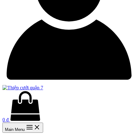
0
₫
Main Menu