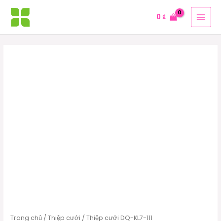
Nhảy
MAI
0
₫
tới
MEN
nội
dung
Thiệp
cưới
DQ-
KL7-
111
số
lượng
Trang chủ
/
Thiệp cưới
/ Thiệp cưới DQ-KL7-111