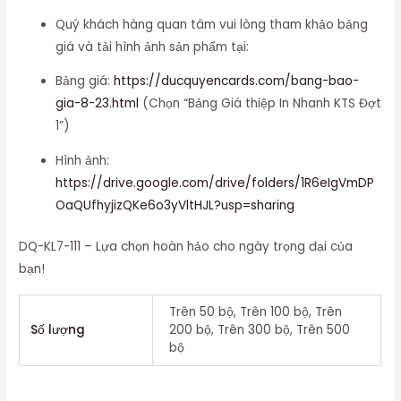
Quý khách hàng quan tâm vui lòng tham khảo bảng
giá và tải hình ảnh sản phẩm tại:
Bảng giá:
https://ducquyencards.com/bang-bao-
gia-8-23.html
(Chọn “Bảng Giá thiệp In Nhanh KTS Đợt
1”)
Hình ảnh:
https://drive.google.com/drive/folders/1R6eIgVmDP
OaQUfhyjizQKe6o3yVltHJL?usp=sharing
DQ-KL7-111 – Lựa chọn hoàn hảo cho ngày trọng đại của
bạn!
Trên 50 bộ, Trên 100 bộ, Trên
Số lượng
200 bộ, Trên 300 bộ, Trên 500
bộ