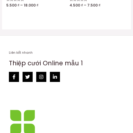
Được
5.500
₫
–
18.000
₫
Được
4.500
₫
–
7.500
₫
xếp
xếp
hạng
hạng
0
0
5
5
sao
sao
Liên kết nhanh
Thiệp cưới Online mẫu 1