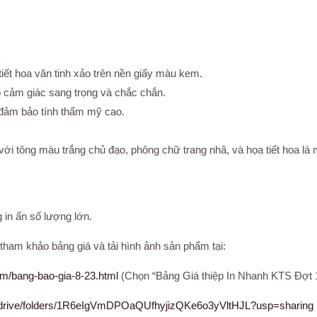
 tiết hoa văn tinh xảo trên nền giấy màu kem.
ạo cảm giác sang trọng và chắc chắn.
 đảm bảo tính thẩm mỹ cao.
 với tông màu trắng chủ đạo, phông chữ trang nhã, và họa tiết hoa lá
in ấn số lượng lớn.
ham khảo bảng giá và tải hình ảnh sản phẩm tại:
om/bang-bao-gia-8-23.html
(Chọn “Bảng Giá thiệp In Nhanh KTS Đợt 
om/drive/folders/1R6eIgVmDPOaQUfhyjizQKe6o3yVltHJL?usp=sharing