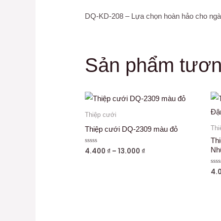
DQ-KD-208 – Lựa chọn hoàn hảo cho ngày
Sản phẩm tươn
Thiệp cưới
Thi
Thiệp cưới DQ-2309 màu đỏ
Th
Nh
4.400
₫
–
13.000
₫
Được
xếp
hạng
0
4.
Đư
5
xếp
sao
hạn
0
5
sao