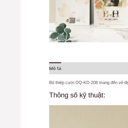
Mô tả
Thông tin bổ sung
Đánh gi
Bộ thiệp cưới DQ-KD-208 mang đến vẻ đẹp t
Thông số kỹ thuật: