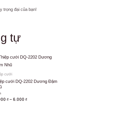
 trọng đại của bạn!
g tự
ệp cưới
iệp cưới DQ-2202 Dương Đậm
ũ
000
₫
–
6.000
₫
ợc
g