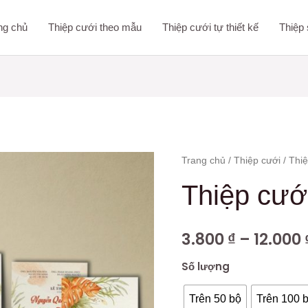
ng chủ
Thiệp cưới theo mẫu
Thiệp cưới tự thiết kế
Thiệp 
Thiệp
Trang chủ
/
Thiệp cưới
/ Thi
cưới
Thiệp cư
DQ-
KD-
3.800
₫
–
12.000
208
số
Số lượng
lượng
Trên 50 bộ
Trên 100 