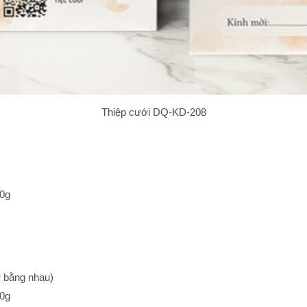
Thiệp cưới DQ-KD-208
90g
ờ bằng nhau)
40g