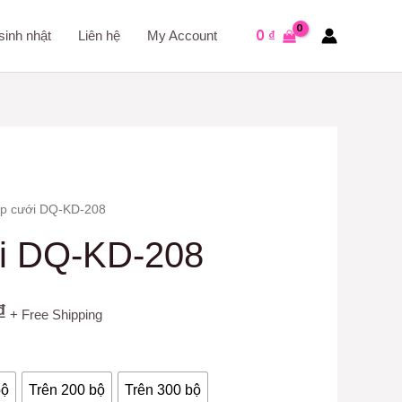
0
₫
sinh nhật
Liên hệ
My Account
ệp cưới DQ-KD-208
ới DQ-KD-208
₫
+ Free Shipping
bộ
Trên 200 bộ
Trên 300 bộ