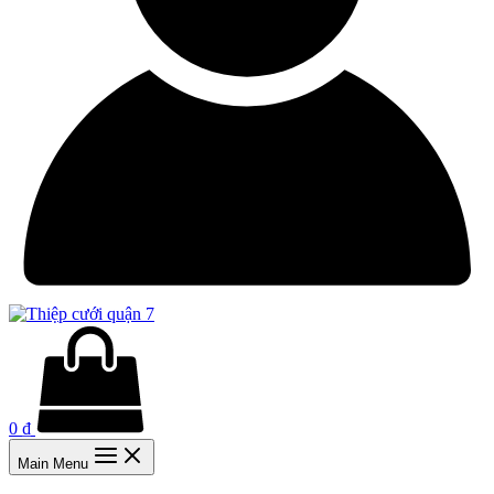
0
₫
Main Menu