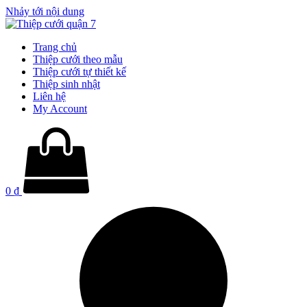
Nhảy tới nội dung
Trang chủ
Thiệp cưới theo mẫu
Thiệp cưới tự thiết kế
Thiệp sinh nhật
Liên hệ
My Account
0
₫