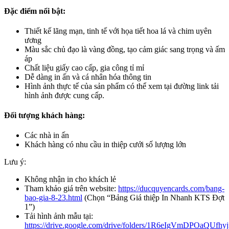
Đặc điểm nổi bật:
Thiết kế lãng mạn, tinh tế với họa tiết hoa lá và chim uyên
ương
Màu sắc chủ đạo là vàng đồng, tạo cảm giác sang trọng và ấm
áp
Chất liệu giấy cao cấp, gia công tỉ mỉ
Dễ dàng in ấn và cá nhân hóa thông tin
Hình ảnh thực tế của sản phẩm có thể xem tại đường link tải
hình ảnh được cung cấp.
Đối tượng khách hàng:
Các nhà in ấn
Khách hàng có nhu cầu in thiệp cưới số lượng lớn
Lưu ý:
Không nhận in cho khách lẻ
Tham khảo giá trên website:
https://ducquyencards.com/bang-
bao-gia-8-23.html
(Chọn “Bảng Giá thiệp In Nhanh KTS Đợt
1”)
Tải hình ảnh mẫu tại:
https://drive.google.com/drive/folders/1R6eIgVmDPOaQUfh