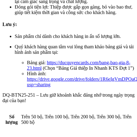
lại cảm giác sang trọng và chất lượng.
Đóng gói tiện lợi: Thiệp được gấp gọn gàng, bỏ vào bao thư,
giúp tiết kiệm thời gian và công sức cho khách hàng.
Lưu ý:
Sản phẩm chỉ dành cho khách hàng in ấn số lượng lớn.
Quý khách hàng quan tâm vui lòng tham khảo bảng giá và tải
hình ảnh sản phẩm tại:
Bảng giá:
https://ducquyencards.com/bang-bao-gia-8-
23.html
(Chọn “Bảng Giá thiệp In Nhanh KTS Đợt 1”)
Hình ảnh:
https://drive.google.com/drive/folders/1R6eIgVmDP
usp=sharing
DQ-BTN25-251 – Lưu giữ khoảnh khắc đáng nhớ trong ngày trọng
đại của bạn!
Số
Trên 50 bộ, Trên 100 bộ, Trên 200 bộ, Trên 300 bộ, Trên
lượng
500 bộ