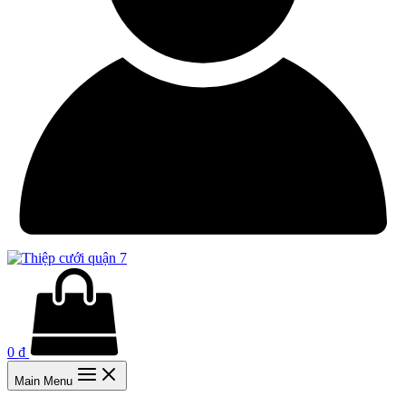
0
₫
Main Menu