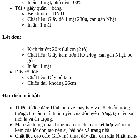
In ấn: 1 mặt, phủ nền 100%
Túi + giấy quấn + bảng:
Bế khuôn: TDN11
Chất liệu: Giấy đỏ 1 mặt 230g, cán gân Nhật
In ấn: 1 mặt
Lót đơn:
Kích thước: 20 x 8.8 cm (2 tờ)
Chất liệu: Giấy kem trơn HQ 240g, cán gân Nhật, bo
góc
In ấn: 1 mặt
Dây cột lót:
Chất liệu: Dây bố kem
Chiều dài: khoảng 26cm
Đặc điểm nổi bật:
Thiết kế độc đáo: Hình ảnh vé máy bay và hộ chiếu tượng
trưng cho hành trình tình yêu của đôi uyên ương, tạo nên sự
mới lạ và ấn tượng.
Màu sắc trang nhã: Tông màu đỏ chủ đạo kết hợp với màu
kem của lót đơn tạo nên sự hài hòa và trang nhã.
Chất liệu cao cấp: Giấy mỹ thuật dày dặn, cán gân Nhật mang