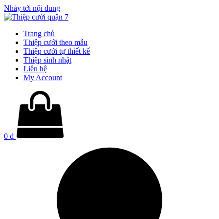
Nhảy tới nội dung
Trang chủ
Thiệp cưới theo mẫu
Thiệp cưới tự thiết kế
Thiệp sinh nhật
Liên hệ
My Account
0
₫