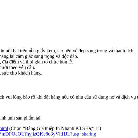
 in nổi bật trên nền giấy kem, tạo nên vẻ đẹp sang trọng và thanh lịch.
ang lại cảm giác sang trọng và độc đáo.
 địa điểm và thời gian tổ chức hôn lễ.
cưới theo yêu cầu.
ng sức cho khách hàng.
h vui lòng báo rõ khi đặt hàng nếu có nhu cầu sử dụng nơ và dịch vụ
ình ảnh sản phẩm tại:
html
(Chọn “Bảng Giá thiệp In Nhanh KTS Đợt 1”)
R6eIgVmDPOaQUfhyjizQKe6o3yVltHJL?usp=sharing