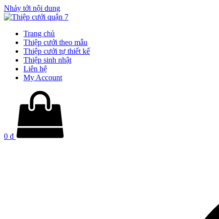
Nhảy tới nội dung
Trang chủ
Thiệp cưới theo mẫu
Thiệp cưới tự thiết kế
Thiệp sinh nhật
Liên hệ
My Account
0
₫