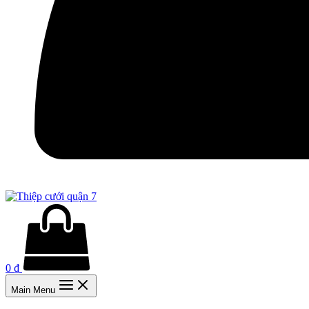
0
₫
Main Menu