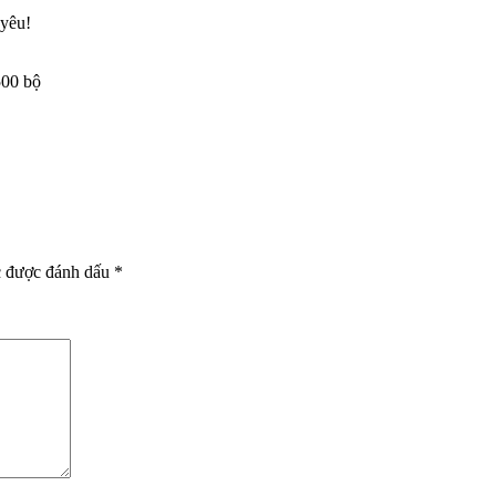
 yêu!
500 bộ
c được đánh dấu
*