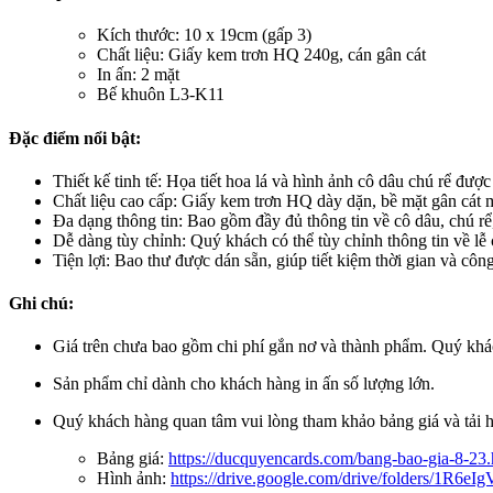
Kích thước: 10 x 19cm (gấp 3)
Chất liệu: Giấy kem trơn HQ 240g, cán gân cát
In ấn: 2 mặt
Bế khuôn L3-K11
Đặc điểm nổi bật:
Thiết kế tinh tế: Họa tiết hoa lá và hình ảnh cô dâu chú rể được
Chất liệu cao cấp: Giấy kem trơn HQ dày dặn, bề mặt gân cát m
Đa dạng thông tin: Bao gồm đầy đủ thông tin về cô dâu, chú rể,
Dễ dàng tùy chỉnh: Quý khách có thể tùy chỉnh thông tin về lễ 
Tiện lợi: Bao thư được dán sẵn, giúp tiết kiệm thời gian và cô
Ghi chú:
Giá trên chưa bao gồm chi phí gắn nơ và thành phẩm. Quý khác
Sản phẩm chỉ dành cho khách hàng in ấn số lượng lớn.
Quý khách hàng quan tâm vui lòng tham khảo bảng giá và tải h
Bảng giá:
https://ducquyencards.com/bang-bao-gia-8-23.
Hình ảnh:
https://drive.google.com/drive/folders/1