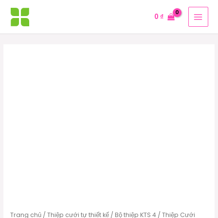
Nhảy
MAI
0
₫
tới
MEN
nội
dung
Thiệp
Cưới
DQ-
BTN101-
420
số
lượng
Trang chủ
/
Thiệp cưới tự thiết kế
/
Bộ thiệp KTS 4
/ Thiệp Cưới