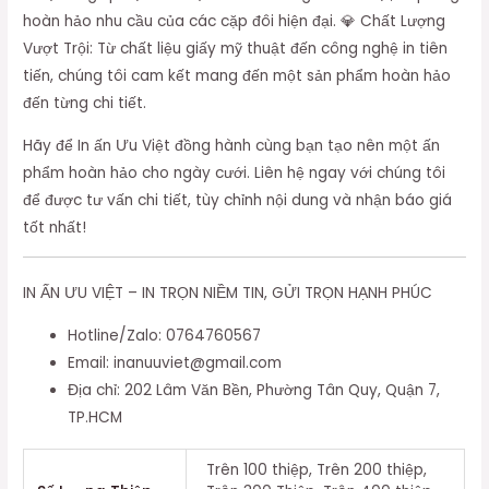
hoàn hảo nhu cầu của các cặp đôi hiện đại. 💎 Chất Lượng
Vượt Trội: Từ chất liệu giấy mỹ thuật đến công nghệ in tiên
tiến, chúng tôi cam kết mang đến một sản phẩm hoàn hảo
đến từng chi tiết.
Hãy để In ấn Ưu Việt đồng hành cùng bạn tạo nên một ấn
phẩm hoàn hảo cho ngày cưới. Liên hệ ngay với chúng tôi
để được tư vấn chi tiết, tùy chỉnh nội dung và nhận báo giá
tốt nhất!
IN ẤN ƯU VIỆT – IN TRỌN NIỀM TIN, GỬI TRỌN HẠNH PHÚC
Hotline/Zalo: 0764760567
Email: inanuuviet@gmail.com
Địa chỉ: 202 Lâm Văn Bền, Phường Tân Quy, Quận 7,
TP.HCM
Trên 100 thiệp, Trên 200 thiệp,