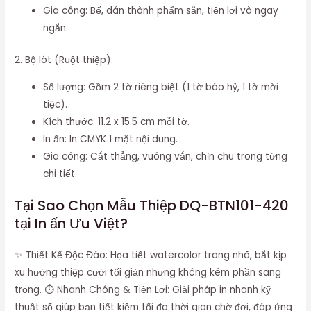
Gia công: Bế, dán thành phẩm sẵn, tiện lợi và ngay
ngắn.
2. Bộ lót (Ruột thiệp):
Số lượng: Gồm 2 tờ riêng biệt (1 tờ báo hỷ, 1 tờ mời
tiệc).
Kích thước: 11.2 x 15.5 cm mỗi tờ.
In ấn: In CMYK 1 mặt nội dung.
Gia công: Cắt thẳng, vuông vắn, chỉn chu trong từng
chi tiết.
Tại Sao Chọn Mẫu Thiệp DQ-BTN101-420
tại In ấn Ưu Việt?
✨ Thiết Kế Độc Đáo: Họa tiết watercolor trang nhã, bắt kịp
xu hướng thiệp cưới tối giản nhưng không kém phần sang
trọng. ⏱️ Nhanh Chóng & Tiện Lợi: Giải pháp in nhanh kỹ
thuật số giúp bạn tiết kiệm tối đa thời gian chờ đợi, đáp ứng