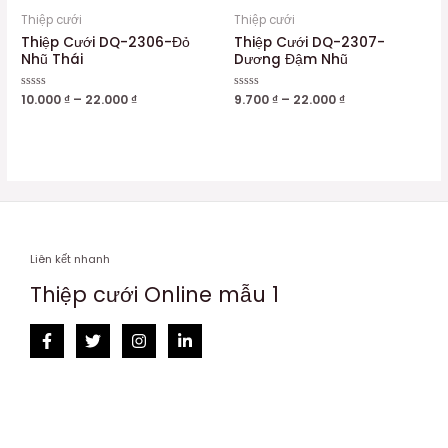
Thiệp cưới
Thiệp cưới
Thiệp Cưới DQ-2306-Đỏ
Thiệp Cưới DQ-2307-
Nhũ Thái
Dương Đậm Nhũ
Được
10.000
₫
–
22.000
₫
Được
9.700
₫
–
22.000
₫
xếp
xếp
hạng
hạng
0
0
5
5
sao
sao
Liên kết nhanh
Thiệp cưới Online mẫu 1