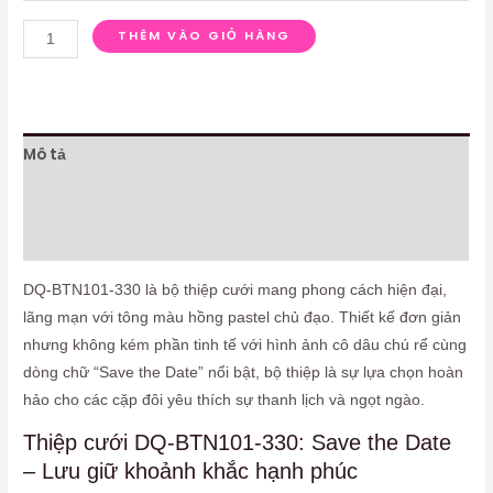
THÊM VÀO GIỎ HÀNG
Mô tả
Thông tin bổ sung
Đánh giá (0)
DQ-BTN101-330 là bộ thiệp cưới mang phong cách hiện đại,
lãng mạn với tông màu hồng pastel chủ đạo. Thiết kế đơn giản
nhưng không kém phần tinh tế với hình ảnh cô dâu chú rể cùng
dòng chữ “Save the Date” nổi bật, bộ thiệp là sự lựa chọn hoàn
hảo cho các cặp đôi yêu thích sự thanh lịch và ngọt ngào.
Thiệp cưới DQ-BTN101-330: Save the Date
– Lưu giữ khoảnh khắc hạnh phúc