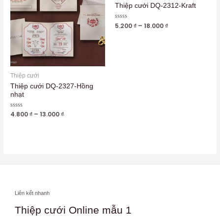
Thiệp cưới DQ-2312-Kraft
Được
5.200
₫
–
18.000
₫
xếp
hạng
0
5
sao
Thiệp cưới
Thiệp cưới DQ-2327-Hồng
nhạt
Được
4.800
₫
–
13.000
₫
xếp
hạng
0
5
sao
Liên kết nhanh
Thiệp cưới Online mẫu 1