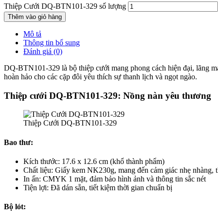
Thiệp Cưới DQ-BTN101-329 số lượng
Thêm vào giỏ hàng
Mô tả
Thông tin bổ sung
Đánh giá (0)
DQ-BTN101-329 là bộ thiệp cưới mang phong cách hiện đại, lãng mạn 
hoàn hảo cho các cặp đôi yêu thích sự thanh lịch và ngọt ngào.
Thiệp cưới DQ-BTN101-329: Nồng nàn yêu thương
Thiệp Cưới DQ-BTN101-329
Bao thư:
Kích thước: 17.6 x 12.6 cm (khổ thành phẩm)
Chất liệu: Giấy kem NK230g, mang đến cảm giác nhẹ nhàng, t
In ấn: CMYK 1 mặt, đảm bảo hình ảnh và thông tin sắc nét
Tiện lợi: Đã dán sẵn, tiết kiệm thời gian chuẩn bị
Bộ lót: