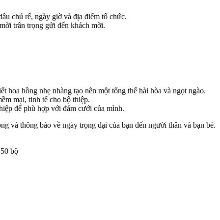
 dâu chú rể, ngày giờ và địa điểm tổ chức.
i mời trân trọng gửi đến khách mời.
iết hoa hồng nhẹ nhàng tạo nên một tổng thể hài hòa và ngọt ngào.
m mại, tinh tế cho bộ thiệp.
 thiệp để phù hợp với đám cưới của mình.
g và thông báo về ngày trọng đại của bạn đến người thân và bạn bè.
 50 bộ