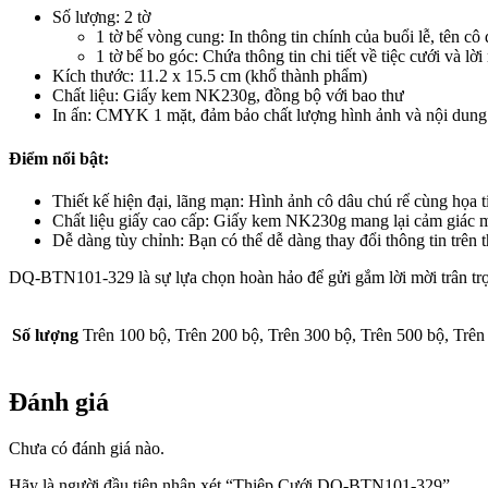
Số lượng: 2 tờ
1 tờ bế vòng cung: In thông tin chính của buổi lễ, tên cô
1 tờ bế bo góc: Chứa thông tin chi tiết về tiệc cưới và lờ
Kích thước: 11.2 x 15.5 cm (khổ thành phẩm)
Chất liệu: Giấy kem NK230g, đồng bộ với bao thư
In ấn: CMYK 1 mặt, đảm bảo chất lượng hình ảnh và nội dung
Điểm nổi bật:
Thiết kế hiện đại, lãng mạn: Hình ảnh cô dâu chú rể cùng họa t
Chất liệu giấy cao cấp: Giấy kem NK230g mang lại cảm giác mề
Dễ dàng tùy chỉnh: Bạn có thể dễ dàng thay đổi thông tin trên
DQ-BTN101-329 là sự lựa chọn hoàn hảo để gửi gắm lời mời trân trọn
Số lượng
Trên 100 bộ, Trên 200 bộ, Trên 300 bộ, Trên 500 bộ, Trên
Đánh giá
Chưa có đánh giá nào.
Hãy là người đầu tiên nhận xét “Thiệp Cưới DQ-BTN101-329”