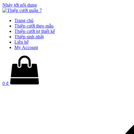
Nhảy tới nội dung
Trang chủ
Thiệp cưới theo mẫu
Thiệp cưới tự thiết kế
Thiệp sinh nhật
Liên hệ
My Account
0
₫