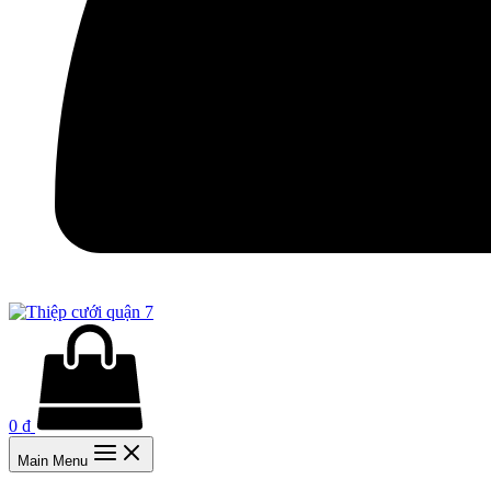
0
₫
Main Menu