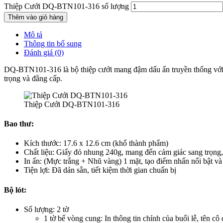
Thiệp Cưới DQ-BTN101-316 số lượng
Thêm vào giỏ hàng
Mô tả
Thông tin bổ sung
Đánh giá (0)
DQ-BTN101-316 là bộ thiệp cưới mang đậm dấu ấn truyền thống với t
trọng và đẳng cấp.
Thiệp Cưới DQ-BTN101-316
Bao thư:
Kích thước: 17.6 x 12.6 cm (khổ thành phẩm)
Chất liệu: Giấy đỏ nhung 240g, mang đến cảm giác sang trọng,
In ấn: (Mực trắng + Nhũ vàng) 1 mặt, tạo điểm nhấn nổi bật và
Tiện lợi: Đã dán sẵn, tiết kiệm thời gian chuẩn bị
Bộ lót:
Số lượng: 2 tờ
1 tờ bế vòng cung: In thông tin chính của buổi lễ, tên cô