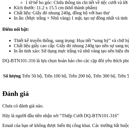
1 tờ bế bo góc: Chứa thông tin chi tiết về tiệc cưới và lờ
Kích thước: 11.2 x 15.5 cm (khổ thành phẩm)
Chất liệu: Giấy đỏ nhung 240g, đồng bộ với bao thư
In ấn: (Mực trắng + Nhũ vàng) 1 mặt, tạo sự đồng nhất và tinh 
Điểm nổi bật:
Thiết kế truyền thống, sang trọng: Họa tiết “song hỷ” và chữ 
Chất liệu giấy cao cấp: Giấy đỏ nhung 240g tạo nên sự sang tr
In ấn tinh xảo: Sử dụng mực trắng và nhũ vàng tạo nên hiệu ứng
DQ-BTN101-316 là lựa chọn hoàn hảo cho các cặp đôi yêu thích phon
Số lượng
Trên 50 bộ, Trên 100 bộ, Trên 200 bộ, Trên 300 bộ, Trên 
Đánh giá
Chưa có đánh giá nào.
Hãy là người đầu tiên nhận xét “Thiệp Cưới DQ-BTN101-316”
Email của bạn sẽ không được hiển thị công khai.
Các trường bắt buộ