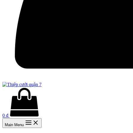
0
₫
Main Menu