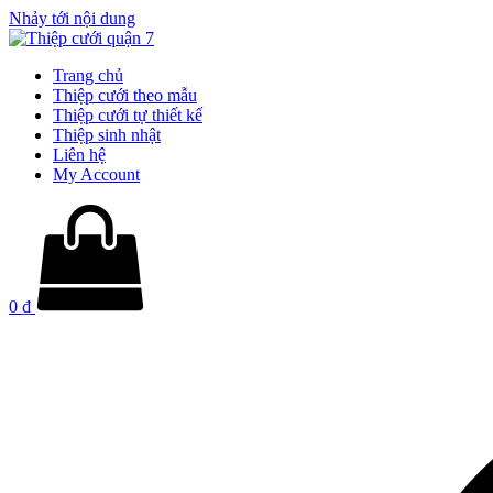
Nhảy tới nội dung
Trang chủ
Thiệp cưới theo mẫu
Thiệp cưới tự thiết kế
Thiệp sinh nhật
Liên hệ
My Account
0
₫