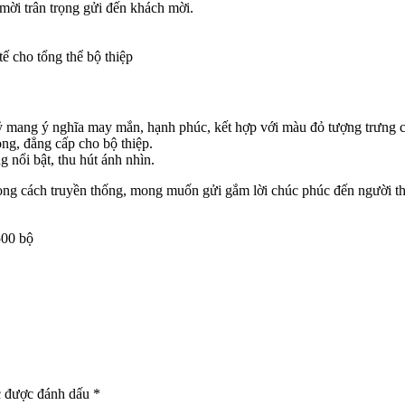
i mời trân trọng gửi đến khách mời.
tế cho tổng thể bộ thiệp
hỷ mang ý nghĩa may mắn, hạnh phúc, kết hợp với màu đỏ tượng trưng c
ọng, đẳng cấp cho bộ thiệp.
 nổi bật, thu hút ánh nhìn.
g cách truyền thống, mong muốn gửi gắm lời chúc phúc đến người thâ
500 bộ
c được đánh dấu
*