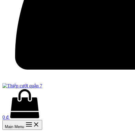
0
₫
Main Menu