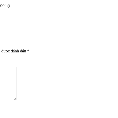
500 bộ
c được đánh dấu
*