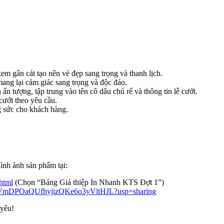
 kem gân cát tạo nên vẻ đẹp sang trọng và thanh lịch.
ang lại cảm giác sang trọng và độc đáo.
n tượng, tập trung vào tên cô dâu chú rể và thông tin lễ cưới.
cưới theo yêu cầu.
ng sức cho khách hàng.
ình ảnh sản phẩm tại:
html
(Chọn “Bảng Giá thiệp In Nhanh KTS Đợt 1”)
R6eIgVmDPOaQUfhyjizQKe6o3yVltHJL?usp=sharing
 yêu!