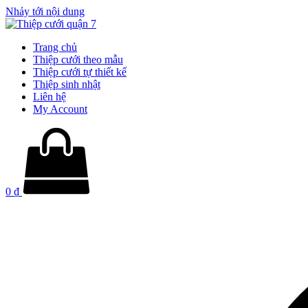
Nhảy tới nội dung
Trang chủ
Thiệp cưới theo mẫu
Thiệp cưới tự thiết kế
Thiệp sinh nhật
Liên hệ
My Account
0
₫