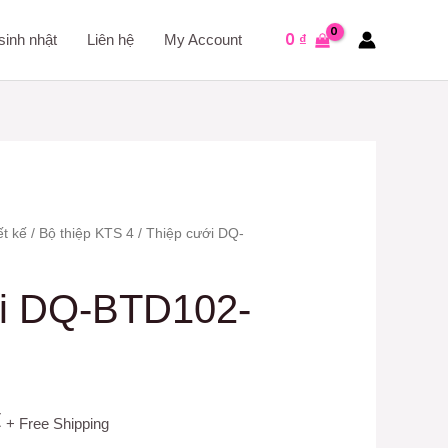
0
₫
sinh nhật
Liên hệ
My Account
ết kế
/
Bộ thiệp KTS 4
/ Thiệp cưới DQ-
ới DQ-BTD102-
₫
+ Free Shipping