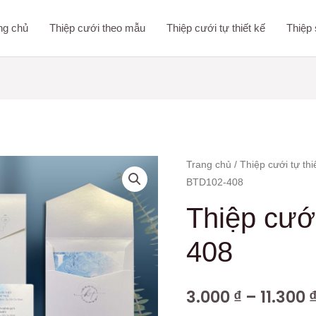
ng chủ
Thiệp cưới theo mẫu
Thiệp cưới tự thiết kế
Thiệp 
Thiệp
Trang chủ
/
Thiệp cưới tự thi
BTD102-408
cưới
DQ-
Thiệp cư
BTD102-
408
408
số
lượng
3.000
₫
–
11.300