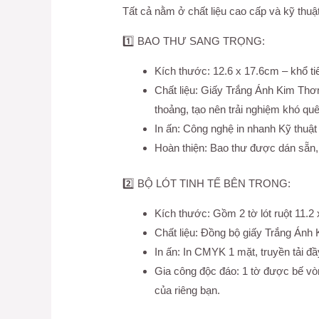
Tất cả nằm ở chất liệu cao cấp và kỹ thuật
1️⃣ BAO THƯ SANG TRỌNG:
Kích thước: 12.6 x 17.6cm – khổ tiê
Chất liệu: Giấy Trắng Ánh Kim Thơ
thoảng, tạo nên trải nghiệm khó qu
In ấn: Công nghệ in nhanh Kỹ thuậ
Hoàn thiện: Bao thư được dán sẵn, 
2️⃣ BỘ LÓT TINH TẾ BÊN TRONG:
Kích thước: Gồm 2 tờ lót ruột 11.2
Chất liệu: Đồng bộ giấy Trắng Án
In ấn: In CMYK 1 mặt, truyền tải đầ
Gia công độc đáo: 1 tờ được bế vò
của riêng bạn.