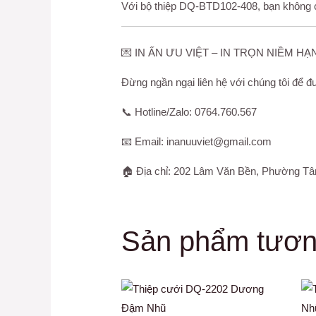
Với bộ thiệp DQ-BTD102-408, bạn không ch
💌 IN ẤN ƯU VIỆT – IN TRỌN NIỀM HẠ
Đừng ngần ngại liên hệ với chúng tôi để đư
📞 Hotline/Zalo: 0764.760.567
📧 Email: inanuuviet@gmail.com
🏠 Địa chỉ: 202 Lâm Văn Bền, Phường T
Sản phẩm tươn