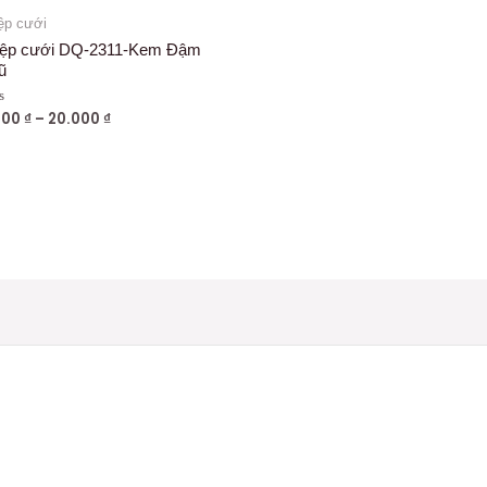
ệp cưới
iệp cưới DQ-2311-Kem Đậm
ũ
000
₫
–
20.000
₫
ợc
g