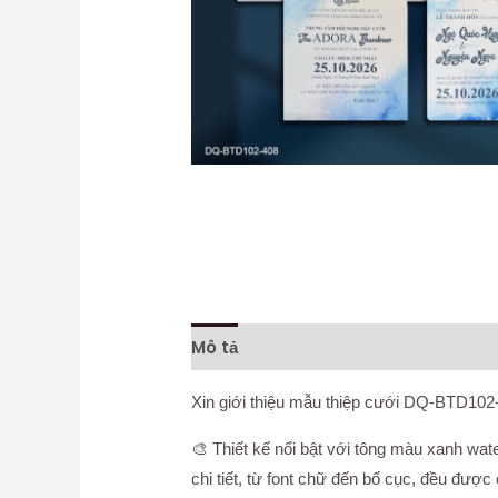
Mô tả
Thông tin bổ sung
Đánh gi
Xin giới thiệu mẫu thiệp cưới DQ-BTD102-
🎨 Thiết kế nổi bật với tông màu xanh wat
chi tiết, từ font chữ đến bố cục, đều được