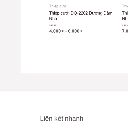
Thiệp cưới
Thi
Thiệp cưới DQ-2202 Dương Đậm
Th
Nhũ
Nh
4.000
₫
–
6.000
₫
7.
Được
Đư
xếp
xếp
hạng
hạn
0
0
5
5
sao
sao
Liên kết nhanh