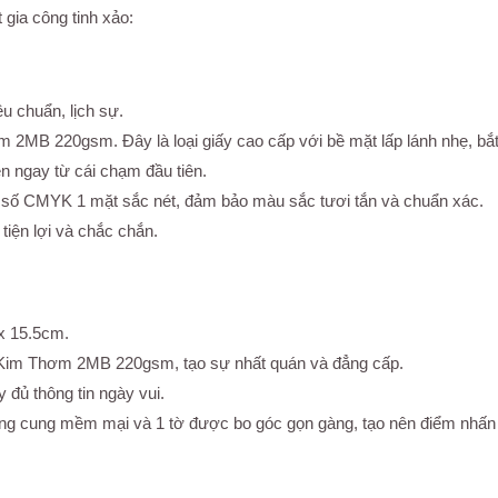
 gia công tinh xảo:
u chuẩn, lịch sự.
m 2MB 220gsm. Đây là loại giấy cao cấp với bề mặt lấp lánh nhẹ, bắ
ên ngay từ cái chạm đầu tiên.
t số CMYK 1 mặt sắc nét, đảm bảo màu sắc tươi tắn và chuẩn xác.
tiện lợi và chắc chắn.
 x 15.5cm.
h Kim Thơm 2MB 220gsm, tạo sự nhất quán và đẳng cấp.
y đủ thông tin ngày vui.
ng cung mềm mại và 1 tờ được bo góc gọn gàng, tạo nên điểm nhấn th