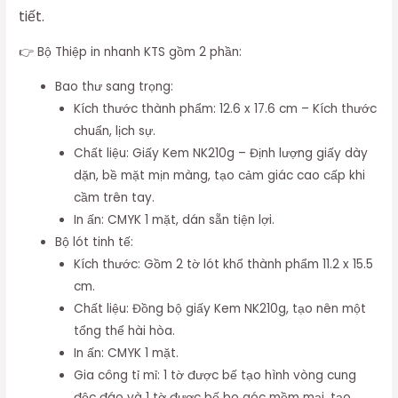
tiết.
👉 Bộ Thiệp in nhanh KTS gồm 2 phần:
Bao thư sang trọng:
Kích thước thành phẩm: 12.6 x 17.6 cm – Kích thước
chuẩn, lịch sự.
Chất liệu: Giấy Kem NK210g – Định lượng giấy dày
dặn, bề mặt mịn màng, tạo cảm giác cao cấp khi
cầm trên tay.
In ấn: CMYK 1 mặt, dán sẵn tiện lợi.
Bộ lót tinh tế:
Kích thước: Gồm 2 tờ lót khổ thành phẩm 11.2 x 15.5
cm.
Chất liệu: Đồng bộ giấy Kem NK210g, tạo nên một
tổng thể hài hòa.
In ấn: CMYK 1 mặt.
Gia công tỉ mỉ: 1 tờ được bế tạo hình vòng cung
độc đáo và 1 tờ được bế bo góc mềm mại, tạo