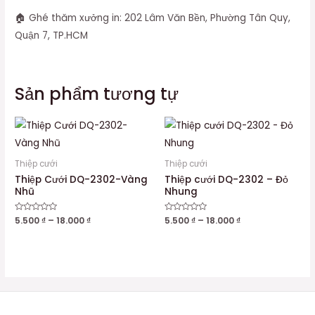
🏠 Ghé thăm xưởng in: 202 Lâm Văn Bền, Phường Tân Quy,
Quận 7, TP.HCM
Sản phẩm tương tự
Thiệp cưới
Thiệp cưới
Thiệp Cưới DQ-2302-Vàng
Thiệp cưới DQ-2302 – Đỏ
Nhũ
Nhung
Được
5.500
₫
–
18.000
₫
Được
5.500
₫
–
18.000
₫
xếp
xếp
hạng
hạng
0
0
5
5
sao
sao