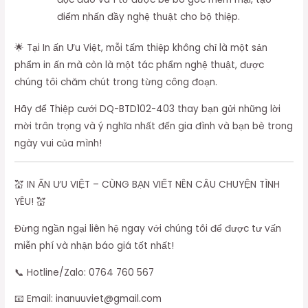
điểm nhấn đầy nghệ thuật cho bộ thiệp.
🌟 Tại In ấn Ưu Việt, mỗi tấm thiệp không chỉ là một sản
phẩm in ấn mà còn là một tác phẩm nghệ thuật, được
chúng tôi chăm chút trong từng công đoạn.
Hãy để Thiệp cưới DQ-BTD102-403 thay bạn gửi những lời
mời trân trọng và ý nghĩa nhất đến gia đình và bạn bè trong
ngày vui của mình!
💒 IN ẤN ƯU VIỆT – CÙNG BẠN VIẾT NÊN CÂU CHUYỆN TÌNH
YÊU! 💒
Đừng ngần ngại liên hệ ngay với chúng tôi để được tư vấn
miễn phí và nhận báo giá tốt nhất!
📞 Hotline/Zalo: 0764 760 567
📧 Email: inanuuviet@gmail.com