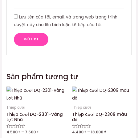
Lưu tên của tôi, email, và trang web trong trình
duyệt này cho lần bình luận kế tiếp của tôi.
Sản phẩm tương tự
Thiệp cưới
Thiệp cưới
Thiệp cưới DQ-2301-Vàng
Thiệp cưới DQ-2309 màu
Lợt Nhũ
đỏ
Được
4.500
₫
–
7.500
₫
Được
4.400
₫
–
13.000
₫
xếp
xếp