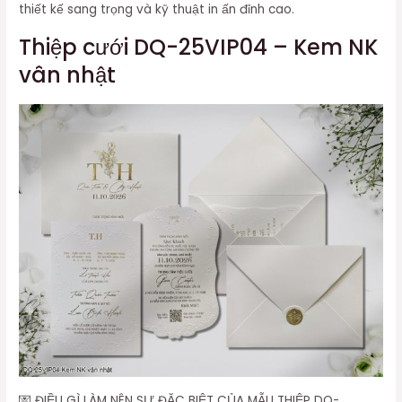
thiết kế sang trọng và kỹ thuật in ấn đỉnh cao.
Thiệp cưới DQ-25VIP04 – Kem NK
vân nhật
💌 ĐIỀU GÌ LÀM NÊN SỰ ĐẶC BIỆT CỦA MẪU THIỆP DQ-