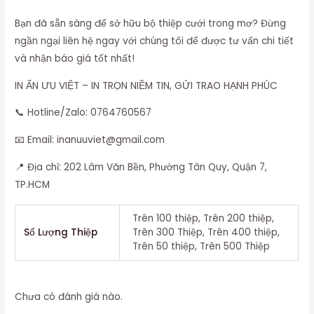
Bạn đã sẵn sàng để sở hữu bộ thiệp cưới trong mơ? Đừng
ngần ngại liên hệ ngay với chúng tôi để được tư vấn chi tiết
và nhận báo giá tốt nhất!
IN ẤN ƯU VIỆT – IN TRỌN NIỀM TIN, GỬI TRAO HẠNH PHÚC
📞 Hotline/Zalo: 0764760567
📧 Email: inanuuviet@gmail.com
📍 Địa chỉ: 202 Lâm Văn Bền, Phường Tân Quy, Quận 7,
TP.HCM
Trên 100 thiệp, Trên 200 thiệp,
Số Lượng Thiệp
Trên 300 Thiệp, Trên 400 thiệp,
Trên 50 thiệp, Trên 500 Thiệp
Chưa có đánh giá nào.