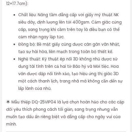
12×17.7cm):
Chất liệu: Nâng tầm đẳng cấp với giấy mỹ thuật NK
siêu dày, định lượng lên tới 400gsm. Cảm giác cứng
cáp, sang trọng khi cầm trên tay là điều bạn có thể
cảm nhận ngay lập tức.
Đồng bộ: Bề mặt giấy cũng được cán gân vân Nhật,
tạo sự hài hòa, liền mạch trong toàn bộ thiết kế.
Nghệ thuật: Kỹ thuật ép nổi 3D không nhũ được sử
dụng tài tình trên cả hai tờ Báo hỷ và Mời tiệc. Hoa
văn được dập nổi tinh xảo, tạo hiệu ứng thị giác 3D
một cách thanh lịch, trang nhã mà không cần đến sự
lấp lánh của nhũ.
🌟 Mẫu thiệp DQ-25VIP04 là lựa chọn hoàn hảo cho các cặp
đôi yêu thích phong cách tối giản, sang trọng nhưng vẫn
muốn tạo dấu ấn riêng biệt và đẳng cấp cho ngày vui của
mình.