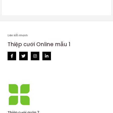
hạng
hạng
0
0
5
5
sao
sao
Liên kết nhanh
Thiệp cưới Online mẫu 1
Thiệp cưới quận 7