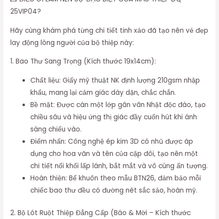
25VIP04?
Hãy cùng khám phá từng chi tiết tinh xảo đã tạo nên vẻ đẹp
lay động lòng người của bộ thiệp này:
1. Bao Thư Sang Trọng (Kích thước 19x14cm):
Chất liệu: Giấy mỹ thuật NK định lượng 210gsm nhập
khẩu, mang lại cảm giác dày dặn, chắc chắn.
Bề mặt: Được cán một lớp gân vân Nhật độc đáo, tạo
chiều sâu và hiệu ứng thị giác đầy cuốn hút khi ánh
sáng chiếu vào.
Điểm nhấn: Công nghệ ép kim 3D có nhũ được áp
dụng cho hoa văn và tên của cặp đôi, tạo nên một
chi tiết nổi khối lấp lánh, bắt mắt và vô cùng ấn tượng.
Hoàn thiện: Bế khuôn theo mẫu BTN26, đảm bảo mỗi
chiếc bao thư đều có đường nét sắc sảo, hoàn mỹ.
2. Bộ Lót Ruột Thiệp Đẳng Cấp (Báo & Mời – Kích thước