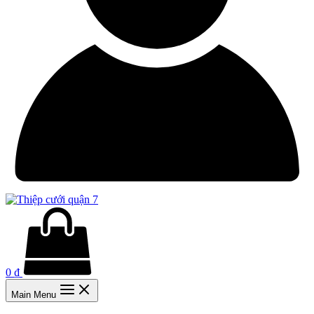
0
₫
Main Menu