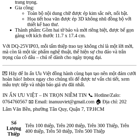
trang trọng.
Gia công:
Toàn bộ nội dung chữ được ép kim sắc nét, nổi bật.
Họa tiết hoa văn được ép 3D không nhũ đồng bộ với
thiết kế bao thư.
Thành phẩm: Gồm hai tờ báo và mời riêng biệt, được bế gọn
gàng với kích thước 11.7 x 17.4 cm.
Với DQ-25VIP03, mỗi tấm thiệp trao tay không chỉ là một lời mời,
mà còn là một tác phẩm nghệ thuật, thể hiện sự chu đáo và trân
trọng của cô dâu – chú rể dành cho ngày trọng đại.
💌 Hãy để In ấn Ưu Việt đồng hành cùng bạn tạo nên một đám cưới
hoàn hảo! Inbox ngay cho chúng tôi để được tư vấn chi tiết, xem
mẫu trực tiếp và nhận báo giá ưu đãi nhất.
IN ẤN ƯU VIỆT – IN TRỌN NIỀM TIN 📞 Hotline/Zalo:
0764760567 📧 Email: inanuuviet@gmail.com 🏠 Địa chỉ: 202
Lâm Văn Bền, phường Tân Quy, Quận 7, TP.HCM
Số
Trên 100 thiệp, Trên 200 thiệp, Trên 300 Thiệp, Trên
Lượng
400 thiệp, Trên 50 thiệp, Trên 500 Thiệp
Thiệp