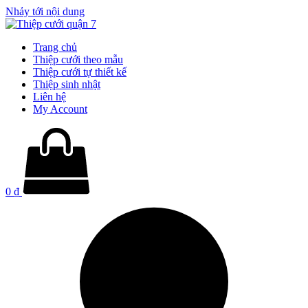
Nhảy tới nội dung
Trang chủ
Thiệp cưới theo mẫu
Thiệp cưới tự thiết kế
Thiệp sinh nhật
Liên hệ
My Account
0
₫