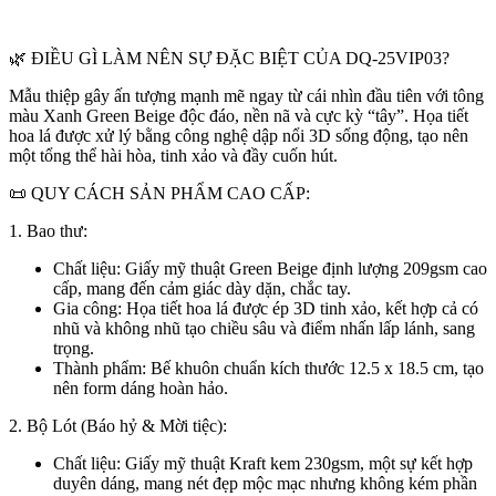
🌿 ĐIỀU GÌ LÀM NÊN SỰ ĐẶC BIỆT CỦA DQ-25VIP03?
Mẫu thiệp gây ấn tượng mạnh mẽ ngay từ cái nhìn đầu tiên với tông
màu Xanh Green Beige độc đáo, nền nã và cực kỳ “tây”. Họa tiết
hoa lá được xử lý bằng công nghệ dập nổi 3D sống động, tạo nên
một tổng thể hài hòa, tinh xảo và đầy cuốn hút.
📜 QUY CÁCH SẢN PHẨM CAO CẤP:
1. Bao thư:
Chất liệu: Giấy mỹ thuật Green Beige định lượng 209gsm cao
cấp, mang đến cảm giác dày dặn, chắc tay.
Gia công: Họa tiết hoa lá được ép 3D tinh xảo, kết hợp cả có
nhũ và không nhũ tạo chiều sâu và điểm nhấn lấp lánh, sang
trọng.
Thành phẩm: Bế khuôn chuẩn kích thước 12.5 x 18.5 cm, tạo
nên form dáng hoàn hảo.
2. Bộ Lót (Báo hỷ & Mời tiệc):
Chất liệu: Giấy mỹ thuật Kraft kem 230gsm, một sự kết hợp
duyên dáng, mang nét đẹp mộc mạc nhưng không kém phần