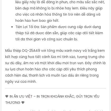
liệu giấy này là dễ dàng in phun, cho màu sắc sắc nét,
bền đẹp mà không lo bị nhòe hay lem. Điều này giúp
cho việc cá nhân hóa thông tin trở nên dễ dàng và
hoàn hảo hơn bao giờ hết.
Tiện Lợi Tối Đa: Sản phẩm được cung cấp dưới dạng
thiệp túi đã được dán sẵn, giúp các cặp đôi tiết kiệm
tối đa thời gian và công sức chuẩn bị.
Mẫu thiệp DQ-25A49 với tông màu xanh navy và trắng kem
kết hợp cùng họa tiết cành lúa mì tinh xảo, tượng trưng cho
sự đủ đầy, ấm no và một khởi đầu mới trọn vẹn. Đây chính là
sự lựa chọn hoàn hảo cho các cặp đôi yêu thích phong
cách hiện đại, thanh lịch và muốn tạo dấu ấn riêng trong
ngày vui của mình.
💖 IN ẤN ƯU VIỆT – IN TRỌN KHOẢNH KHẮC, GỬI TRỌN YÊU
THƯƠNG 💖