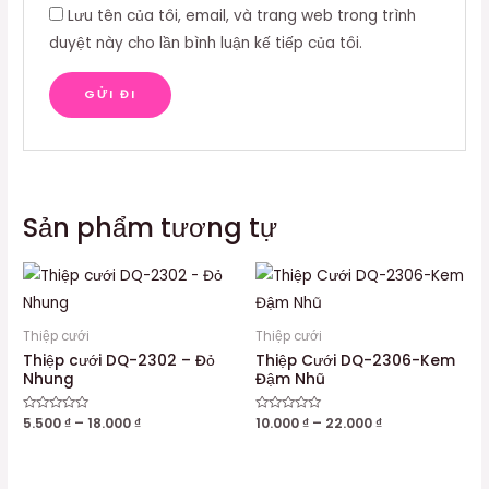
Lưu tên của tôi, email, và trang web trong trình
duyệt này cho lần bình luận kế tiếp của tôi.
Sản phẩm tương tự
Thiệp cưới
Thiệp cưới
Thiệp cưới DQ-2302 – Đỏ
Thiệp Cưới DQ-2306-Kem
Nhung
Đậm Nhũ
Được
5.500
₫
–
18.000
₫
Được
10.000
₫
–
22.000
₫
xếp
xếp
hạng
hạng
0
0
5
5
sao
sao