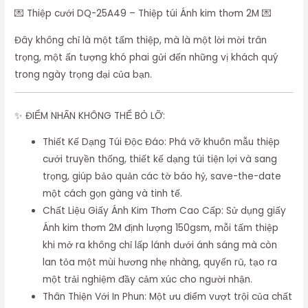
💌 Thiệp cưới DQ-25A49 – Thiệp túi Ánh kim thơm 2M 💌
Đây không chỉ là một tấm thiệp, mà là một lời mời trân
trọng, một ấn tượng khó phai gửi đến những vị khách quý
trong ngày trọng đại của bạn.
✨ ĐIỂM NHẤN KHÔNG THỂ BỎ LỠ:
Thiết Kế Dạng Túi Độc Đáo: Phá vỡ khuôn mẫu thiệp
cưới truyền thống, thiết kế dạng túi tiện lợi và sang
trọng, giúp bảo quản các tờ báo hỷ, save-the-date
một cách gọn gàng và tinh tế.
Chất Liệu Giấy Ánh Kim Thơm Cao Cấp: Sử dụng giấy
Ánh kim thơm 2M định lượng 150gsm, mỗi tấm thiệp
khi mở ra không chỉ lấp lánh dưới ánh sáng mà còn
lan tỏa một mùi hương nhẹ nhàng, quyến rũ, tạo ra
một trải nghiệm đầy cảm xúc cho người nhận.
Thân Thiện Với In Phun: Một ưu điểm vượt trội của chất