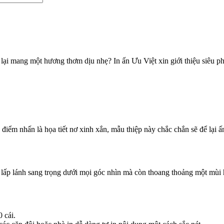
n lại mang một hương thơm dịu nhẹ? In ấn Ưu Việt xin giới thiệu si
, điểm nhấn là họa tiết nơ xinh xắn, mẫu thiệp này chắc chắn sẽ để lại 
p lánh sang trọng dưới mọi góc nhìn mà còn thoang thoảng một mùi hư
 cái.