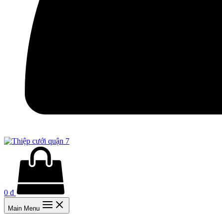
0
₫
Main Menu