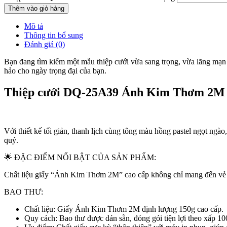
Thêm vào giỏ hàng
Mô tả
Thông tin bổ sung
Đánh giá (0)
Bạn đang tìm kiếm một mẫu thiệp cưới vừa sang trọng, vừa lãng mạ
hảo cho ngày trọng đại của bạn.
Thiệp cưới DQ-25A39 Ánh Kim Thơm 2M
Với thiết kế tối giản, thanh lịch cùng tông màu hồng pastel ngọt ngào
quý.
🌟 ĐẶC ĐIỂM NỔI BẬT CỦA SẢN PHẨM:
Chất liệu giấy “Ánh Kim Thơm 2M” cao cấp không chỉ mang đến vẻ lấ
BAO THƯ:
Chất liệu: Giấy Ánh Kim Thơm 2M định lượng 150g cao cấp.
Quy cách: Bao thư được dán sẵn, đóng gói tiện lợi theo xấp 100