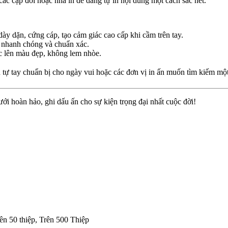
ác cặp đôi hoặc nhà in dễ dàng tự in nội dung một cách sắc nét.
 dặn, cứng cáp, tạo cảm giác cao cấp khi cầm trên tay.
ệp nhanh chóng và chuẩn xác.
c lên màu đẹp, không lem nhòe.
ự tay chuẩn bị cho ngày vui hoặc các đơn vị in ấn muốn tìm kiếm một 
i hoàn hảo, ghi dấu ấn cho sự kiện trọng đại nhất cuộc đời!
rên 50 thiệp, Trên 500 Thiệp