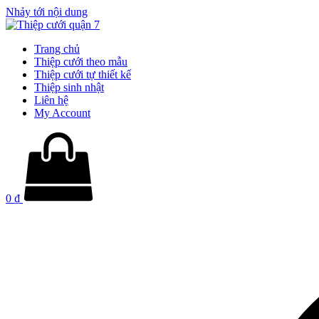
Nhảy tới nội dung
Trang chủ
Thiệp cưới theo mẫu
Thiệp cưới tự thiết kế
Thiệp sinh nhật
Liên hệ
My Account
0
₫