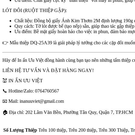
Ưu điểm: Chất giấy cực kỳ “thân thiện” với máy in phun, giúp c
LÓT ĐÔI (RUỘT THIỆP GẬP):
Chất liệu: Đồng bộ giấy Ánh Kim Thơm 2M định lượng 190g dày
Quy cách: Tờ lót được bế (tạo nếp) sẵn, giúp thao tác gập thi
Ưu điểm: Bề mặt giấy hoàn hảo cho việc in phun, đảm bảo mự
👉 Mẫu thiệp DQ-25A39 là giải pháp lý tưởng cho các cặp đôi muốn t
Hãy để In ấn Ưu Việt đồng hành cùng bạn tạo nên những tấm thiệp cướ
LIÊN HỆ TƯ VẤN VÀ ĐẶT HÀNG NGAY!
💒 IN ẤN ƯU VIỆT
📞 Hotline/Zalo: 0764760567
📧 Mail: inanuuviet@gmail.com
🏠 Địa chỉ: 202 Lâm Văn Bền, Phường Tân Quy, Quận 7, TP.HCM
Số Lượng Thiệp
Trên 100 thiệp, Trên 200 thiệp, Trên 300 Thiệp, T