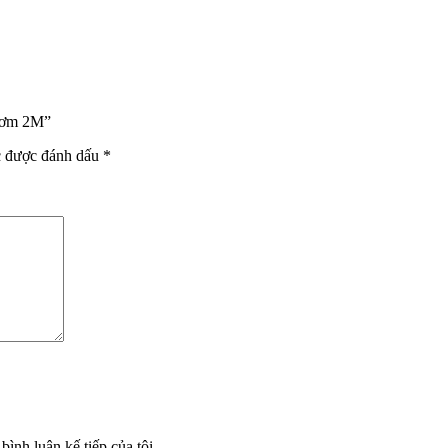
Thơm 2M”
c được đánh dấu
*
bình luận kế tiếp của tôi.