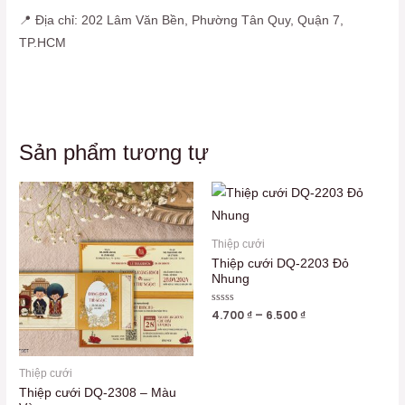
📍 Địa chỉ: 202 Lâm Văn Bền, Phường Tân Quy, Quận 7,
TP.HCM
Sản phẩm tương tự
Thiệp cưới
Thiệp cưới DQ-2203 Đỏ
Nhung
Được
4.700
₫
–
6.500
₫
xếp
hạng
0
5
sao
Thiệp cưới
Thiệp cưới DQ-2308 – Màu