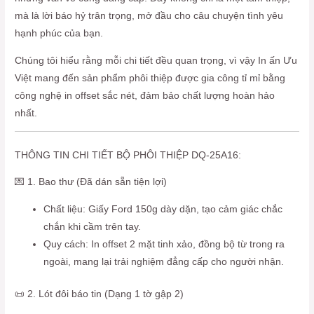
mà là lời báo hỷ trân trọng, mở đầu cho câu chuyện tình yêu
hạnh phúc của bạn.
Chúng tôi hiểu rằng mỗi chi tiết đều quan trọng, vì vậy In ấn Ưu
Việt mang đến sản phẩm phôi thiệp được gia công tỉ mỉ bằng
công nghệ in offset sắc nét, đảm bảo chất lượng hoàn hảo
nhất.
THÔNG TIN CHI TIẾT BỘ PHÔI THIỆP DQ-25A16:
💌 1. Bao thư (Đã dán sẵn tiện lợi)
Chất liệu: Giấy Ford 150g dày dặn, tạo cảm giác chắc
chắn khi cầm trên tay.
Quy cách: In offset 2 mặt tinh xảo, đồng bộ từ trong ra
ngoài, mang lại trải nghiệm đẳng cấp cho người nhận.
📜 2. Lót đôi báo tin (Dạng 1 tờ gập 2)