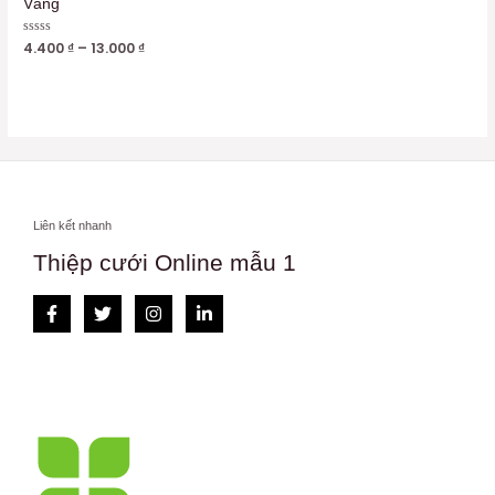
Vàng
Được
4.400
₫
–
13.000
₫
xếp
hạng
0
5
sao
Liên kết nhanh
Thiệp cưới Online mẫu 1