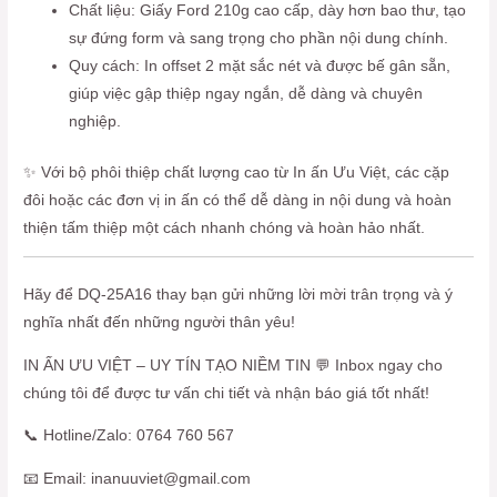
Chất liệu: Giấy Ford 210g cao cấp, dày hơn bao thư, tạo
sự đứng form và sang trọng cho phần nội dung chính.
Quy cách: In offset 2 mặt sắc nét và được bế gân sẵn,
giúp việc gập thiệp ngay ngắn, dễ dàng và chuyên
nghiệp.
✨ Với bộ phôi thiệp chất lượng cao từ In ấn Ưu Việt, các cặp
đôi hoặc các đơn vị in ấn có thể dễ dàng in nội dung và hoàn
thiện tấm thiệp một cách nhanh chóng và hoàn hảo nhất.
Hãy để DQ-25A16 thay bạn gửi những lời mời trân trọng và ý
nghĩa nhất đến những người thân yêu!
IN ẤN ƯU VIỆT – UY TÍN TẠO NIỀM TIN 💬 Inbox ngay cho
chúng tôi để được tư vấn chi tiết và nhận báo giá tốt nhất!
📞 Hotline/Zalo: 0764 760 567
📧 Email: inanuuviet@gmail.com