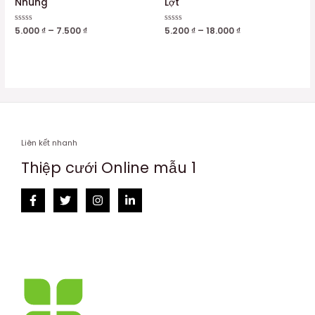
Nhung
Lợt
Được
5.000
₫
–
7.500
₫
Được
5.200
₫
–
18.000
₫
xếp
xếp
hạng
hạng
0
0
5
5
sao
sao
Liên kết nhanh
Thiệp cưới Online mẫu 1