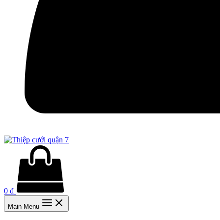
0
₫
Main Menu