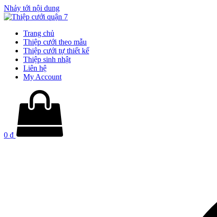
Nhảy tới nội dung
Trang chủ
Thiệp cưới theo mẫu
Thiệp cưới tự thiết kế
Thiệp sinh nhật
Liên hệ
My Account
0
₫