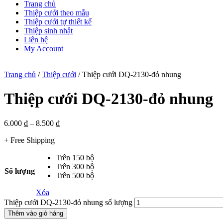
Trang chủ
Thiệp cưới theo mẫu
Thiệp cưới tự thiết kế
Thiệp sinh nhật
Liên hệ
My Account
Trang chủ
/
Thiệp cưới
/ Thiệp cưới DQ-2130-đỏ nhung
Thiệp cưới DQ-2130-đỏ nhung
6.000
₫
–
8.500
₫
+ Free Shipping
Trên 150 bộ
Trên 300 bộ
Số lượng
Trên 500 bộ
Xóa
Thiệp cưới DQ-2130-đỏ nhung số lượng
Thêm vào giỏ hàng