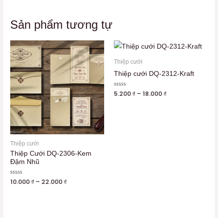
Sản phẩm tương tự
Thiệp cưới
Thiệp cưới DQ-2312-Kraft
Được
5.200
₫
–
18.000
₫
xếp
hạng
0
5
sao
Thiệp cưới
Thiệp Cưới DQ-2306-Kem
Đậm Nhũ
Được
10.000
₫
–
22.000
₫
xếp
hạng
0
5
sao